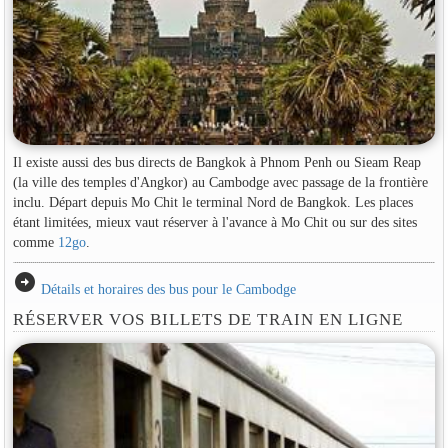
Il existe aussi des bus directs de Bangkok à Phnom Penh ou Sieam Reap
(la ville des temples d'Angkor) au Cambodge avec passage de la frontière
inclu. Départ depuis Mo Chit le terminal Nord de Bangkok. Les places
étant limitées, mieux vaut réserver à l'avance à Mo Chit ou sur des sites
comme
12go
.
arrow_circle_right
Détails et horaires des bus pour le Cambodge
RÉSERVER VOS BILLETS DE TRAIN EN LIGNE