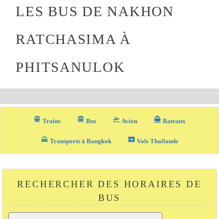
LES BUS DE NAKHON
RATCHASIMA À
PHITSANULOK
train
directions_bus_filled
flight_takeoff
directions_boat
Trains
Bus
Avion
Bateaux
local_taxi
airplane_ticket
Transports à Bangkok
Vols Thaïlande
RECHERCHER DES HORAIRES DE
BUS