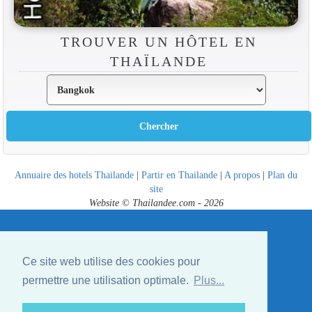
TROUVER UN HÔTEL EN
THAÏLANDE
Annuaire des hotels Thailande
|
Partir en Thailande
|
A propos
|
Plan du
site
Website © Thailandee.com - 2026
Ce site web utilise des cookies pour
permettre une utilisation optimale.
Plus...