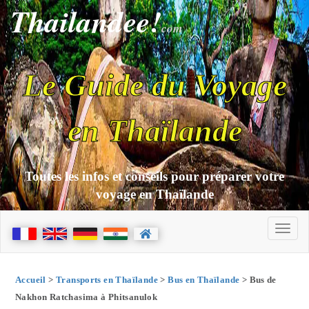
Thailandee!
com
Le Guide du Voyage
en Thaïlande
Toutes les infos et conseils pour préparer votre
voyage en Thaïlande
Accueil
>
Transports en Thaïlande
>
Bus en Thaïlande
> Bus de
Nakhon Ratchasima à Phitsanulok