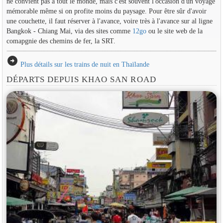
ne convient pas à tout le monde, mais c'est souvent l'occasion d'un voyage
mémorable même si on profite moins du paysage. Pour être sûr d'avoir
une couchette, il faut réserver à l'avance, voire très à l'avance sur al ligne
Bangkok - Chiang Mai, via des sites comme
12go
ou le site web de la
comapgnie des chemins de fer, la SRT.
arrow_circle_right
Plus détails sur les trains de nuit en Thaïlande
DÉPARTS DEPUIS KHAO SAN ROAD