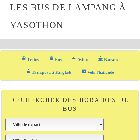
LES BUS DE LAMPANG À
YASOTHON
train
directions_bus_filled
flight_takeoff
directions_boat
Trains
Bus
Avion
Bateaux
local_taxi
airplane_ticket
Transports à Bangkok
Vols Thaïlande
RECHERCHER DES HORAIRES DE
BUS