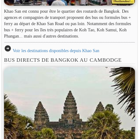
Khao San est connu pour être le quartier des routards de Bangkok. Des
agences et compagnies de transport proposent des bus ou formules bus +
ferry au départ de Khao San Road ou pas loin. Notamment des formules
bus + ferry pour les îles très populaires de Koh Tao, Koh Samui, Koh
Phangan... mais aussi d'autres destinations.
arrow_circle_right
Voir les destinations disponibles depuis Khao San
BUS DIRECTS DE BANGKOK AU CAMBODGE