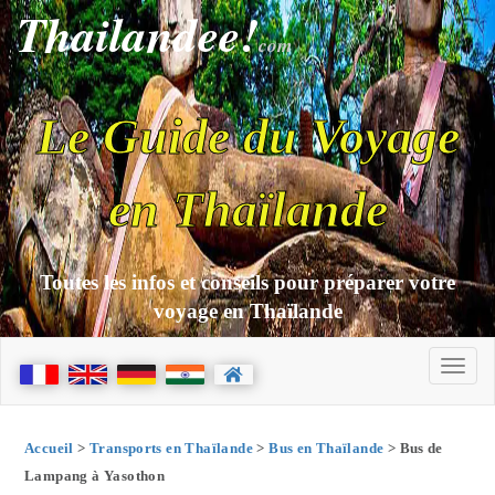
Thailandee!
com
Le Guide du Voyage
en Thaïlande
Toutes les infos et conseils pour préparer votre
voyage en Thaïlande
Accueil
>
Transports en Thaïlande
>
Bus en Thaïlande
> Bus de
Lampang à Yasothon