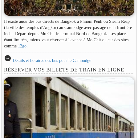
Il existe aussi des bus directs de Bangkok à Phnom Penh ou Sieam Reap
(la ville des temples d'Angkor) au Cambodge avec passage de la frontière
inclu. Départ depuis Mo Chit le terminal Nord de Bangkok. Les places
étant limitées, mieux vaut réserver à l'avance à Mo Chit ou sur des sites
comme
12go
.
arrow_circle_right
Détails et horaires des bus pour le Cambodge
RÉSERVER VOS BILLETS DE TRAIN EN LIGNE