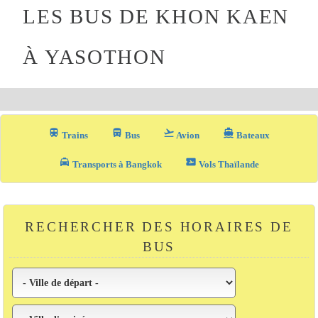
LES BUS DE KHON KAEN
À YASOTHON
train
directions_bus_filled
flight_takeoff
directions_boat
Trains
Bus
Avion
Bateaux
local_taxi
airplane_ticket
Transports à Bangkok
Vols Thaïlande
RECHERCHER DES HORAIRES DE
BUS