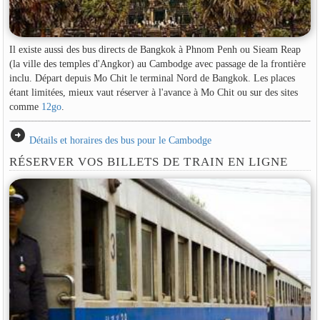
Il existe aussi des bus directs de Bangkok à Phnom Penh ou Sieam Reap
(la ville des temples d'Angkor) au Cambodge avec passage de la frontière
inclu. Départ depuis Mo Chit le terminal Nord de Bangkok. Les places
étant limitées, mieux vaut réserver à l'avance à Mo Chit ou sur des sites
comme
12go
.
arrow_circle_right
Détails et horaires des bus pour le Cambodge
RÉSERVER VOS BILLETS DE TRAIN EN LIGNE