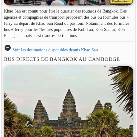
Khao San est connu pour être le quartier des routards de Bangkok. Des
agences et compagnies de transport proposent des bus ou formules bus +
ferry au départ de Khao San Road ou pas loin. Notamment des formules
bus + ferry pour les îles très populaires de Koh Tao, Koh Samui, Koh
Phangan... mais aussi d'autres destinations.
arrow_circle_right
Voir les destinations disponibles depuis Khao San
BUS DIRECTS DE BANGKOK AU CAMBODGE