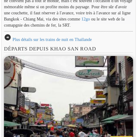
ne convient pas à tout le monde, mais c'est souvent l'occasion d'un voyage
mémorable même si on profite moins du paysage. Pour être sûr d'avoir
une couchette, il faut réserver à l'avance, voire très à l'avance sur al ligne
Bangkok - Chiang Mai, via des sites comme
12go
ou le site web de la
comapgnie des chemins de fer, la SRT.
arrow_circle_right
Plus détails sur les trains de nuit en Thaïlande
DÉPARTS DEPUIS KHAO SAN ROAD