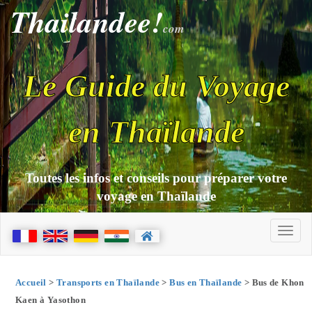
Thailandee!
com
Le Guide du Voyage
en Thaïlande
Toutes les infos et conseils pour préparer votre
voyage en Thaïlande
Accueil
>
Transports en Thaïlande
>
Bus en Thaïlande
> Bus de Khon
Kaen à Yasothon