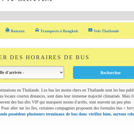
directions_boat
local_taxi
airplane_ticket
Bateaux
Transports à Bangkok
Vols Thaïlande
R DES HORAIRES DE BUS
estinations en Thaïlande. Les bus les moins chers en Thaïlande sont les bus publ
s locaux courtes distances, sont dans leur immense majorité climatisés. Mais il
uvent des bus dits VIP qui marquent moins d'arrêts, sont souvent un peu plus
 Pour aller sur les îles, certaines compagnies proposent des formules bus + ferr
ande possèdent plusiseurs terminaux de bus donc vérifiez bien, surtout celu