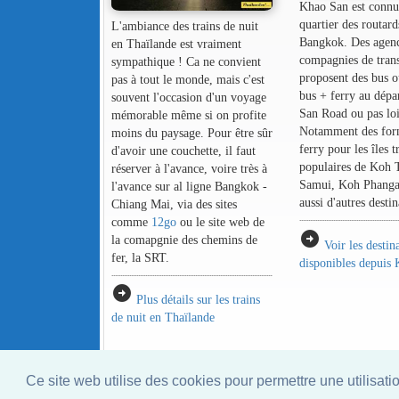
Khao San est connu 
quartier des routard
L'ambiance des trains de nuit
Bangkok. Des agenc
en Thaïlande est vraiment
compagnies de tran
sympathique ! Ca ne convient
proposent des bus 
pas à tout le monde, mais c'est
bus + ferry au dépa
souvent l'occasion d'un voyage
San Road ou pas loi
mémorable même si on profite
Notamment des for
moins du paysage. Pour être sûr
ferry pour les îles t
d'avoir une couchette, il faut
populaires de Koh 
réserver à l'avance, voire très à
Samui, Koh Phangan
l'avance sur al ligne Bangkok -
aussi d'autres destin
Chiang Mai, via des sites
comme
12go
ou le site web de
arrow_circle_right
la comapgnie des chemins de
Voir les destin
fer, la SRT.
disponibles depuis
arrow_circle_right
Plus détails sur les trains
de nuit en Thaïlande
Ce site web utilise des cookies pour permettre une utilisati