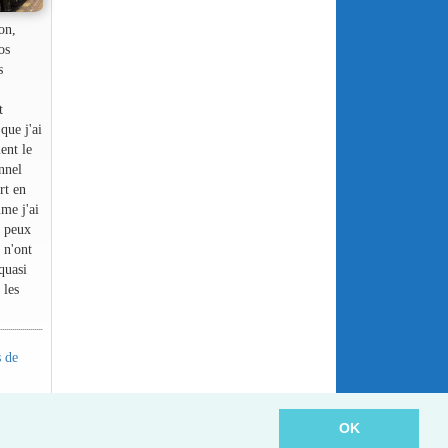
on,
os
s
t
que j'ai
ment le
onnel
rt en
me j'ai
e peux
s n'ont
 quasi
 les
s de
OK