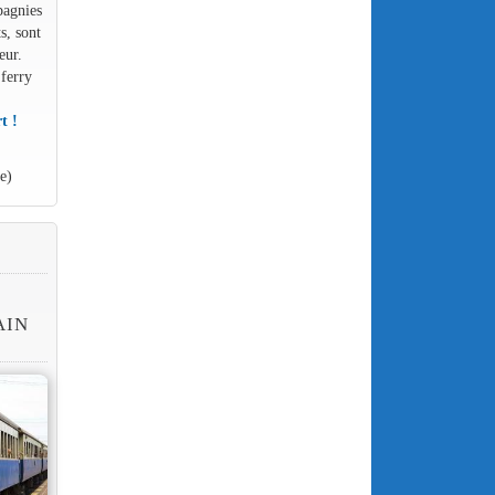
pagnies
s, sont
eur.
 ferry
t !
e)
E
AIN