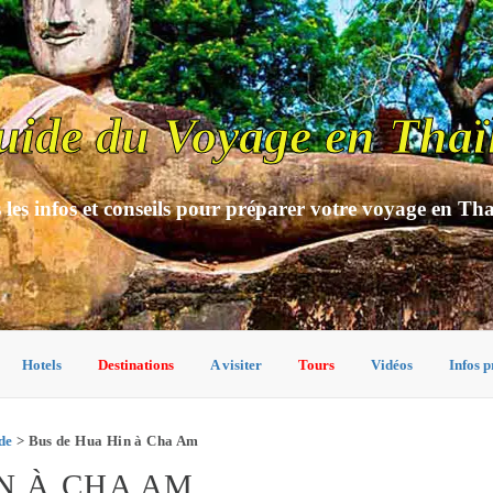
uide du Voyage en Thaï
 les infos et conseils pour préparer votre voyage en Th
Hotels
Destinations
A visiter
Tours
Vidéos
Infos p
de
> Bus de Hua Hin à Cha Am
N À CHA AM