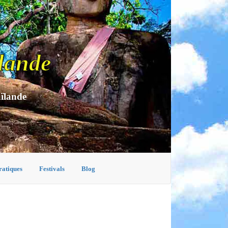
lande
aïlande
ratiques
Festivals
Blog