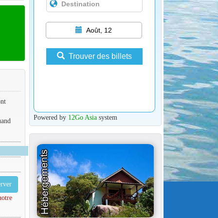
Août, 12
Trouver des billets
ont
Powered by
12Go Asia
system
uand
rver
notre