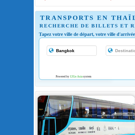
TRANSPORTS EN THAÏ
RECHERCHE DE BILLETS ET R
Tapez votre ville de départ, votre ville d'arrivé
Powered by
12Go Asia
system