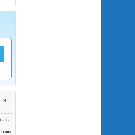
EN
ïlande.
nt dans