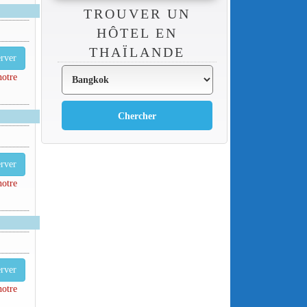
TROUVER UN
HÔTEL EN
THAÏLANDE
rver
notre
rver
notre
rver
notre