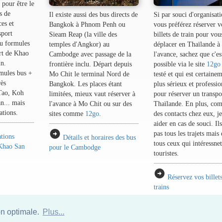
pour être le
s de
Il existe aussi des bus directs de
Si par souci d'organisati
es et
Bangkok à Phnom Penh ou
vous préférez réserver v
sport
Sieam Reap (la ville des
billets de train pour vou
ou formules
temples d'Angkor) au
déplacer en Thaïlande à
rt de Khao
Cambodge avec passage de la
l'avance, sachez que c'es
n.
frontière inclu. Départ depuis
possible via le site
12go
mules bus +
Mo Chit le terminal Nord de
testé et qui est certaine
rès
Bangkok. Les places étant
plus sérieux et professi
Tao, Koh
limitées, mieux vaut réserver à
pour réserver un transpo
... mais
l'avance à Mo Chit ou sur des
Thaïlande. En plus, com
ations.
sites comme
12go
.
des contacts chez eux, j
aider en cas de souci. Il
arrow_circle_right
pas tous les trajets mais
ations
Détails et horaires des bus
tous ceux qui intéressnet
 Khao San
pour le Cambodge
touristes.
arrow_circle_right
Réservez vos billet
trains
on optimale.
Plus...
Annuaire des hotels Thailande
|
Partir en Thailande
|
A propos
|
Plan du site