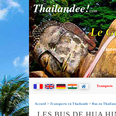
Thailandee!
com
Le G
Toutes
Transports
Accueil
>
Transports en Thaïlande
>
Bus en Thaïlan
LES BUS DE HUA HI