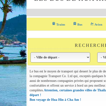
train
directions_bus_filled
flight_takeoff
Trains
Bus
Avion
RECHERCHE
Le bus est le moyen de transport qui dessert le plus de d
la compagnie Transport Co. Ltd qui, exceptés quelques bu
aussi de nombreuses compagnies privées qui proposent so
confortables et offrent un service à bord un peu meilleur.
complètes.
Attention, certaines grandes villes de Thaïl
départ !
Bon voyage de Hua Hin à Cha Am !