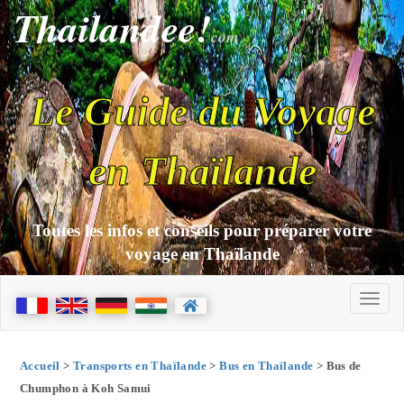
Thailandee!
com
Le Guide du Voyage
en Thaïlande
Toutes les infos et conseils pour préparer votre
voyage en Thaïlande
Accueil
>
Transports en Thaïlande
>
Bus en Thaïlande
> Bus de
Chumphon à Koh Samui