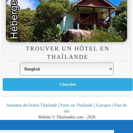
TROUVER UN HÔTEL EN
THAÏLANDE
Annuaire des hotels Thailande
|
Partir en Thailande
|
A propos
|
Plan du
site
Website © Thailandee.com - 2026