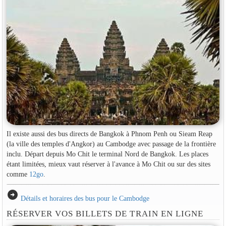
Il existe aussi des bus directs de Bangkok à Phnom Penh ou Sieam Reap
(la ville des temples d'Angkor) au Cambodge avec passage de la frontière
inclu. Départ depuis Mo Chit le terminal Nord de Bangkok. Les places
étant limitées, mieux vaut réserver à l'avance à Mo Chit ou sur des sites
comme
12go
.
arrow_circle_right
Détails et horaires des bus pour le Cambodge
RÉSERVER VOS BILLETS DE TRAIN EN LIGNE