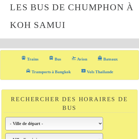
LES BUS DE CHUMPHON À
KOH SAMUI
train
directions_bus_filled
flight_takeoff
directions_boat
Trains
Bus
Avion
Bateaux
local_taxi
airplane_ticket
Transports à Bangkok
Vols Thaïlande
RECHERCHER DES HORAIRES DE
BUS