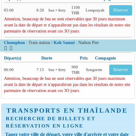
1100
05:00
6:20
bus + ferry
Lomprayah
Réserver
THB
Attention, beaucoup de bus ne sont réservables que 30 jours maximum
avant la date de départ et n'apparaîtront pas dans les résultats de notre site
partenaire de réservation avant ces 3O jours.
Chumphon
: Train station /
Koh Samui
: Nathon Pier
Départ(s)
Durée
Prix
Compagnie
900
06:00
7:15
bus + ferry
Songserm
Réserver
THB
Attention, beaucoup de bus ne sont réservables que 30 jours maximum
avant la date de départ et n'apparaîtront pas dans les résultats de notre site
partenaire de réservation avant ces 3O jours.
TRANSPORTS EN THAÏLANDE
RECHERCHE DE BILLETS ET
RÉSERVATION EN LIGNE
Tapez votre ville de départ, votre ville d'arrivée et votre date