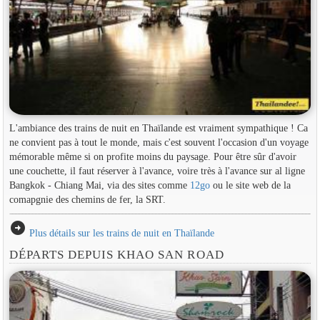
L'ambiance des trains de nuit en Thaïlande est vraiment sympathique ! Ca
ne convient pas à tout le monde, mais c'est souvent l'occasion d'un voyage
mémorable même si on profite moins du paysage. Pour être sûr d'avoir
une couchette, il faut réserver à l'avance, voire très à l'avance sur al ligne
Bangkok - Chiang Mai, via des sites comme
12go
ou le site web de la
comapgnie des chemins de fer, la SRT.
arrow_circle_right
Plus détails sur les trains de nuit en Thaïlande
DÉPARTS DEPUIS KHAO SAN ROAD