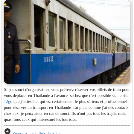
Si par souci d'organisation, vous préférez réserver vos billets de train pour
vous déplacer en Thaïlande à l'avance, sachez que c'est possible via le site
12go
que j'ai testé et qui est certainement le plus sérieux et professionnel
pour réserver un transport en Thaïlande. En plus, comme j'ai des contacts
chez eux, je peux aider en cas de souci. Ils n'ont pas tous les trajets mais
quasi tous ceux qui intéressnet les touristes.
arrow_circle_right
Réservez vos billets de trains