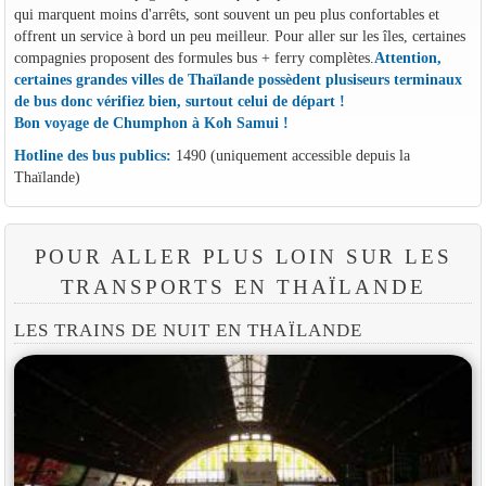
qui marquent moins d'arrêts, sont souvent un peu plus confortables et
offrent un service à bord un peu meilleur. Pour aller sur les îles, certaines
compagnies proposent des formules bus + ferry complètes.
Attention,
certaines grandes villes de Thaïlande possèdent plusiseurs terminaux
de bus donc vérifiez bien, surtout celui de départ !
Bon voyage de Chumphon à Koh Samui !
Hotline des bus publics:
1490 (uniquement accessible depuis la
Thaïlande)
POUR ALLER PLUS LOIN SUR LES
TRANSPORTS EN THAÏLANDE
LES TRAINS DE NUIT EN THAÏLANDE