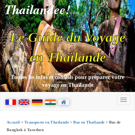
Thailandee!
com
Le Guide du Voyage
en Thaïlande
Toutes les infos et conseils pour préparer votre
voyage en Thaïlande
Accueil
>
Transports en Thaïlande
>
Bus en Thaïlande
> Bus de
Bangkok à Yasothon