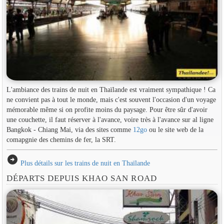
L'ambiance des trains de nuit en Thaïlande est vraiment sympathique ! Ca
ne convient pas à tout le monde, mais c'est souvent l'occasion d'un voyage
mémorable même si on profite moins du paysage. Pour être sûr d'avoir
une couchette, il faut réserver à l'avance, voire très à l'avance sur al ligne
Bangkok - Chiang Mai, via des sites comme
12go
ou le site web de la
comapgnie des chemins de fer, la SRT.
arrow_circle_right
Plus détails sur les trains de nuit en Thaïlande
DÉPARTS DEPUIS KHAO SAN ROAD