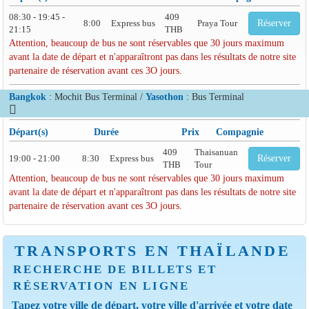
08:30 - 19:45 -
409
8:00
Express bus
Praya Tour
Réserver
21:15
THB
Attention, beaucoup de bus ne sont réservables que 30 jours maximum
avant la date de départ et n'apparaîtront pas dans les résultats de notre site
partenaire de réservation avant ces 3O jours.
Bangkok
: Mochit Bus Terminal /
Yasothon
: Bus Terminal
Départ(s)
Durée
Prix
Compagnie
409
Thaisanuan
19:00 - 21:00
8:30
Express bus
Réserver
THB
Tour
Attention, beaucoup de bus ne sont réservables que 30 jours maximum
avant la date de départ et n'apparaîtront pas dans les résultats de notre site
partenaire de réservation avant ces 3O jours.
TRANSPORTS EN THAÏLANDE
RECHERCHE DE BILLETS ET
RÉSERVATION EN LIGNE
Tapez votre ville de départ, votre ville d'arrivée et votre date