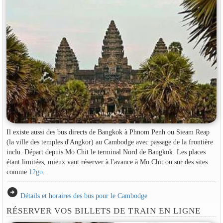
Il existe aussi des bus directs de Bangkok à Phnom Penh ou Sieam Reap
(la ville des temples d'Angkor) au Cambodge avec passage de la frontière
inclu. Départ depuis Mo Chit le terminal Nord de Bangkok. Les places
étant limitées, mieux vaut réserver à l'avance à Mo Chit ou sur des sites
comme
12go
.
arrow_circle_right
Détails et horaires des bus pour le Cambodge
RÉSERVER VOS BILLETS DE TRAIN EN LIGNE