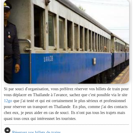
Si par souci d'organisation, vous préférez réserver vos billets de train pour
vous déplacer en Thaïlande à l'avance, sachez que c'est possible via le site
12go
que j'ai testé et qui est certainement le plus sérieux et professionnel
pour réserver un transport en Thaïlande. En plus, comme j'ai des contacts
chez eux, je peux aider en cas de souci. Ils n'ont pas tous les trajets mais
quasi tous ceux qui intéressnet les touristes.
arrow_circle_right
Réservez vos billets de trains