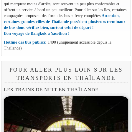
qui marquent moins d'arrêts, sont souvent un peu plus confortables et
offrent un service à bord un peu meilleur. Pour aller sur les îles, certaines
compagnies proposent des formules bus + ferry complètes.
Attention,
certaines grandes villes de Thaïlande possèdent plusiseurs terminaux
de bus donc vérifiez bien, surtout celui de départ !
Bon voyage de Bangkok à Yasothon !
Hotline des bus publics:
1490 (uniquement accessible depuis la
Thaïlande)
POUR ALLER PLUS LOIN SUR LES
TRANSPORTS EN THAÏLANDE
LES TRAINS DE NUIT EN THAÏLANDE