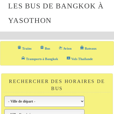
LES BUS DE BANGKOK À
YASOTHON
train
directions_bus_filled
flight_takeoff
directions_boat
Trains
Bus
Avion
Bateaux
local_taxi
airplane_ticket
Transports à Bangkok
Vols Thaïlande
RECHERCHER DES HORAIRES DE
BUS