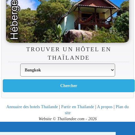
TROUVER UN HÔTEL EN
THAÏLANDE
Annuaire des hotels Thailande
|
Partir en Thailande
|
A propos
|
Plan du
site
Website © Thailandee.com - 2026