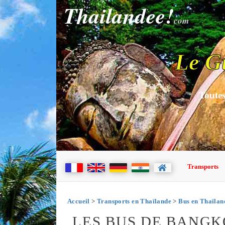
Thailandee!
com
Le G
Toutes
Transports
Accueil
>
Transports en Thaïlande
>
Bus en Thaïlan
LES BUS DE BANGK