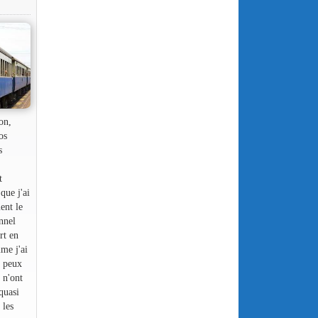
on,
os
s
t
que j'ai
ment le
onnel
rt en
me j'ai
e peux
s n'ont
 quasi
 les