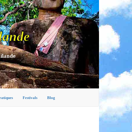
lande
aïlande
ratiques
Festivals
Blog