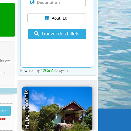
Août, 10
Trouver des billets
les ont
Powered by
12Go Asia
system
uand
rver
notre