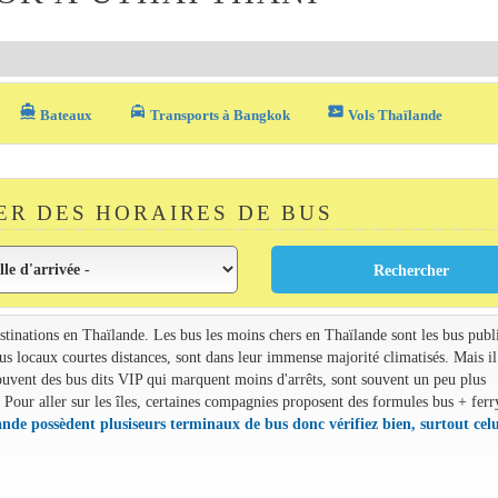
directions_boat
local_taxi
airplane_ticket
Bateaux
Transports à Bangkok
Vols Thaïlande
R DES HORAIRES DE BUS
estinations en Thaïlande. Les bus les moins chers en Thaïlande sont les bus publ
s locaux courtes distances, sont dans leur immense majorité climatisés. Mais il
uvent des bus dits VIP qui marquent moins d'arrêts, sont souvent un peu plus
 Pour aller sur les îles, certaines compagnies proposent des formules bus + ferr
ande possèdent plusiseurs terminaux de bus donc vérifiez bien, surtout celu