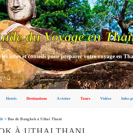
uide du Voyage en Thaï
 les infos et conseils pour préparer votre voyage en Th
Hotels
Destinations
A visiter
Tours
Vidéos
Infos p
de
> Bus de Bangkok à Uthai Thani
OK À UTHAI THANI