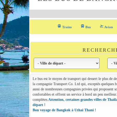
train
directions_bus_filled
flight_takeoff
Trains
Bus
Avion
RECHERCHE
Le bus est le moyen de transport qui dessert le plus de d
la compagnie Transport Co. Ltd qui, exceptés quelques bu
aussi de nombreuses compagnies privées qui proposent so
confortables et offrent un service à bord un peu meilleur.
complètes.
Attention, certaines grandes villes de Thaïl
départ !
Bon voyage de Bangkok à Uthai Thani !