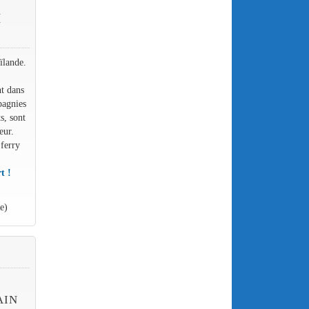
I
ïlande.
nt dans
pagnies
s, sont
eur.
 ferry
t !
e)
E
AIN