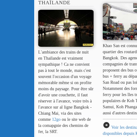
THAÏLANDE
Khao San est connu 
quartier des routard
L'ambiance des trains de nuit
Bangkok. Des agenc
en Thaïlande est vraiment
compagnies de tran
sympathique ! Ca ne convient
proposent des bus 
pas à tout le monde, mais c'est
bus + ferry au dépa
souvent l'occasion d'un voyage
San Road ou pas loi
mémorable même si on profite
Notamment des for
moins du paysage. Pour être sûr
ferry pour les îles t
d'avoir une couchette, il faut
populaires de Koh 
réserver à l'avance, voire très à
Samui, Koh Phangan
l'avance sur al ligne Bangkok -
aussi d'autres destin
Chiang Mai, via des sites
comme
12go
ou le site web de
arrow_circle_right
la comapgnie des chemins de
Voir les destin
fer, la SRT.
disponibles depuis