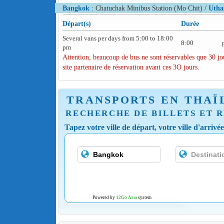
Bangkok
: Chatuchak Minibus Station (Mo Chit) /
Utha
Départ(s)
Durée
Several vans per days from 5:00 to 18:00
8:00
pm
Attention, beaucoup de bus ne sont réservables que 30 jou
site partenaire de réservation avant ces 3O jours.
TRANSPORTS EN THAÏ
RECHERCHE DE BILLETS ET R
Tapez votre ville de départ, votre ville d'arrivé
Powered by
12Go Asia
system