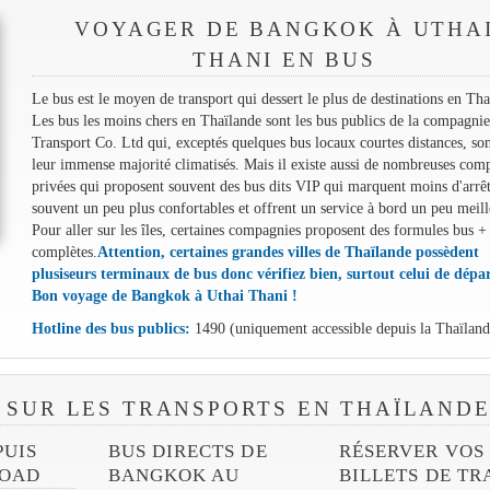
VOYAGER DE BANGKOK À UTHA
THANI EN BUS
Le bus est le moyen de transport qui dessert le plus de destinations en Tha
Les bus les moins chers en Thaïlande sont les bus publics de la compagnie
Transport Co. Ltd qui, exceptés quelques bus locaux courtes distances, so
leur immense majorité climatisés. Mais il existe aussi de nombreuses com
privées qui proposent souvent des bus dits VIP qui marquent moins d'arrêt
souvent un peu plus confortables et offrent un service à bord un peu meill
Pour aller sur les îles, certaines compagnies proposent des formules bus +
complètes.
Attention, certaines grandes villes de Thaïlande possèdent
plusiseurs terminaux de bus donc vérifiez bien, surtout celui de dépar
Bon voyage de Bangkok à Uthai Thani !
Hotline des bus publics:
1490 (uniquement accessible depuis la Thaïland
 SUR LES TRANSPORTS EN THAÏLAND
PUIS
BUS DIRECTS DE
RÉSERVER VOS
ROAD
BANGKOK AU
BILLETS DE TR