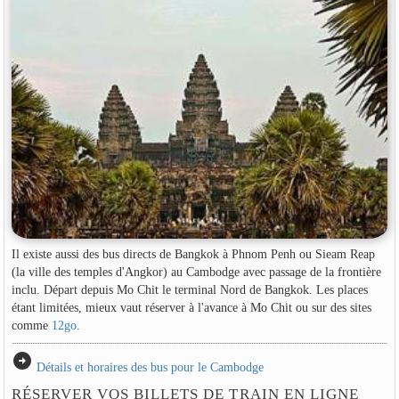
Il existe aussi des bus directs de Bangkok à Phnom Penh ou Sieam Reap
(la ville des temples d'Angkor) au Cambodge avec passage de la frontière
inclu. Départ depuis Mo Chit le terminal Nord de Bangkok. Les places
étant limitées, mieux vaut réserver à l'avance à Mo Chit ou sur des sites
comme
12go
.
arrow_circle_right
Détails et horaires des bus pour le Cambodge
RÉSERVER VOS BILLETS DE TRAIN EN LIGNE