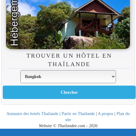
TROUVER UN HÔTEL EN
THAÏLANDE
Annuaire des hotels Thailande
|
Partir en Thailande
|
A propos
|
Plan du
site
Website © Thailandee.com - 2026