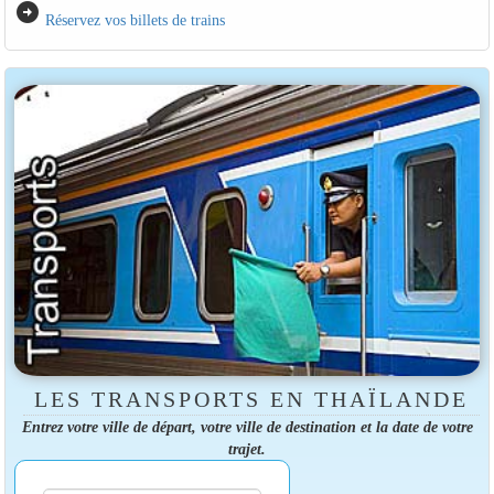
arrow_circle_right
Réservez vos billets de trains
LES TRANSPORTS EN THAÏLANDE
Entrez votre ville de départ, votre ville de destination et la date de votre
trajet.