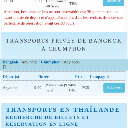
21:30
9:00
Conditioned
Réserver
THB
40 Seats
Attention, beaucoup de bus ne sont réservables que 30 jours maximum
avant la date de départ et n'apparaîtront pas dans les résultats de notre site
partenaire de réservation avant ces 3O jours.
TRANSPORTS PRIVÉS DE BANGKOK
À CHUMPHON
Bangkok
: Any hotel /
Chumphon
: Any hotel
Départ(s)
Durée
Prix
Compagnie
Private van (9
9400
Any time
9:00
PGS
Réserver
pers)
THB
TRANSPORTS EN THAÏLANDE
RECHERCHE DE BILLETS ET
RÉSERVATION EN LIGNE