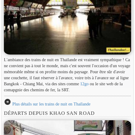
L'ambiance des trains de nuit en Thaïlande est vraiment sympathique ! Ca
ne convient pas à tout le monde, mais c'est souvent l'occasion d'un voyage
mémorable même si on profite moins du paysage. Pour être sûr d'avoir
une couchette, il faut réserver à l'avance, voire très à l'avance sur al ligne
Bangkok - Chiang Mai, via des sites comme
12go
ou le site web de la
comapgnie des chemins de fer, la SRT.
arrow_circle_right
Plus détails sur les trains de nuit en Thaïlande
DÉPARTS DEPUIS KHAO SAN ROAD