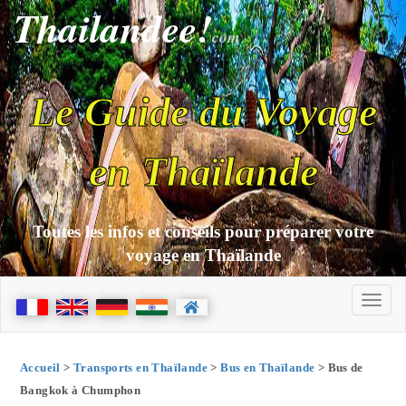
Thailandee!
com
Le Guide du Voyage
en Thaïlande
Toutes les infos et conseils pour préparer votre
voyage en Thaïlande
Accueil
>
Transports en Thaïlande
>
Bus en Thaïlande
> Bus de
Bangkok à Chumphon