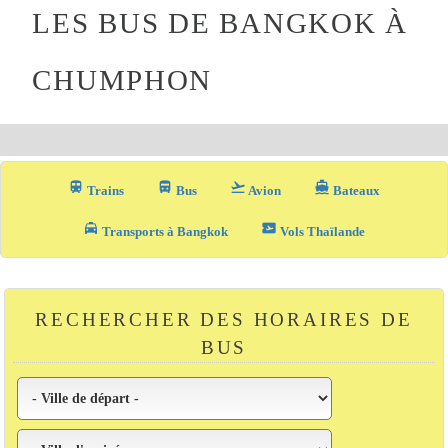
LES BUS DE BANGKOK À
CHUMPHON
train
directions_bus_filled
flight_takeoff
directions_boat
Trains
Bus
Avion
Bateaux
local_taxi
airplane_ticket
Transports à Bangkok
Vols Thaïlande
RECHERCHER DES HORAIRES DE
BUS