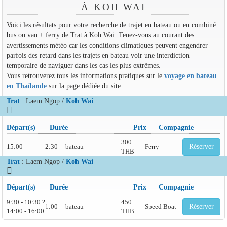
À KOH WAI
Voici les résultats pour votre recherche de trajet en bateau ou en combiné
bus ou van + ferry de Trat à Koh Wai. Tenez-vous au courant des
avertissements météo car les conditions climatiques peuvent engendrer
parfois des retard dans les trajets en bateau voir une interdiction
temporaire de naviguer dans les cas les plus extrêmes.
Vous retrouverez tous les informations pratiques sur le
voyage en bateau
en Thaïlande
sur la page dédiée du site.
Trat
: Laem Ngop /
Koh Wai
Départ(s)
Durée
Prix
Compagnie
300
15:00
2:30
bateau
Ferry
Réserver
THB
Trat
: Laem Ngop /
Koh Wai
Départ(s)
Durée
Prix
Compagnie
9:30 - 10:30 ?
450
1:00
bateau
Speed Boat
Réserver
14:00 - 16:00
THB