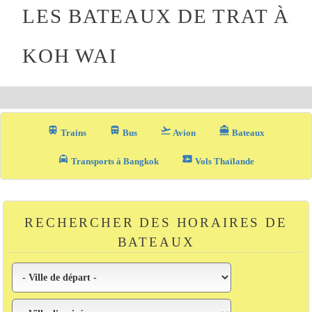
LES BATEAUX DE TRAT À
KOH WAI
train
directions_bus_filled
flight_takeoff
directions_boat
Trains
Bus
Avion
Bateaux
local_taxi
airplane_ticket
Transports à Bangkok
Vols Thaïlande
RECHERCHER DES HORAIRES DE
BATEAUX