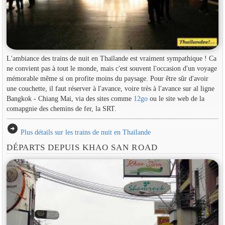
L'ambiance des trains de nuit en Thaïlande est vraiment sympathique ! Ca
ne convient pas à tout le monde, mais c'est souvent l'occasion d'un voyage
mémorable même si on profite moins du paysage. Pour être sûr d'avoir
une couchette, il faut réserver à l'avance, voire très à l'avance sur al ligne
Bangkok - Chiang Mai, via des sites comme
12go
ou le site web de la
comapgnie des chemins de fer, la SRT.
arrow_circle_right
Plus détails sur les trains de nuit en Thaïlande
DÉPARTS DEPUIS KHAO SAN ROAD