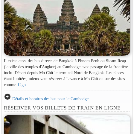
Il existe aussi des bus directs de Bangkok à Phnom Penh ou Sieam Reap
(la ville des temples d'Angkor) au Cambodge avec passage de la frontière
inclu. Départ depuis Mo Chit le terminal Nord de Bangkok. Les places
étant limitées, mieux vaut réserver à l'avance à Mo Chit ou sur des sites
comme
12go
.
arrow_circle_right
Détails et horaires des bus pour le Cambodge
RÉSERVER VOS BILLETS DE TRAIN EN LIGNE