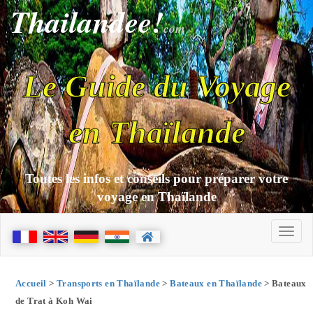
Thailandee!
com
Le Guide du Voyage
en Thaïlande
Toutes les infos et conseils pour préparer votre
voyage en Thaïlande
Accueil
>
Transports en Thaïlande
>
Bateaux en Thaïlande
> Bateaux
de Trat à Koh Wai