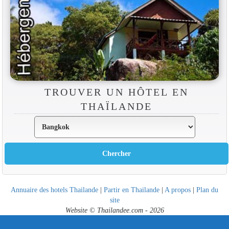
TROUVER UN HÔTEL EN
THAÏLANDE
Annuaire des hotels Thailande
|
Partir en Thailande
|
A propos
|
Plan du
site
Website © Thailandee.com - 2026