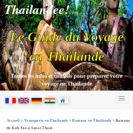
Thailandee!
com
Le Guide du Voyage
en Thaïlande
Toutes les infos et conseils pour préparer votre
voyage en Thaïlande
Accueil
>
Transports en Thaïlande
>
Bateaux en Thaïlande
> Bateaux
de Koh Tao à Surat Thani