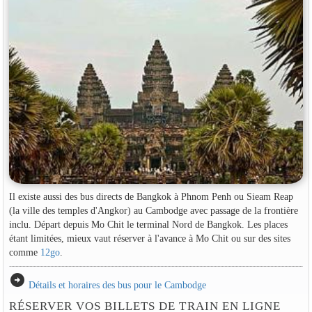
Il existe aussi des bus directs de Bangkok à Phnom Penh ou Sieam Reap
(la ville des temples d'Angkor) au Cambodge avec passage de la frontière
inclu. Départ depuis Mo Chit le terminal Nord de Bangkok. Les places
étant limitées, mieux vaut réserver à l'avance à Mo Chit ou sur des sites
comme
12go
.
arrow_circle_right
Détails et horaires des bus pour le Cambodge
RÉSERVER VOS BILLETS DE TRAIN EN LIGNE