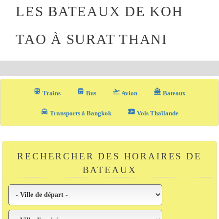
LES BATEAUX DE KOH
TAO À SURAT THANI
train
directions_bus_filled
flight_takeoff
directions_boat
Trains
Bus
Avion
Bateaux
local_taxi
airplane_ticket
Transports à Bangkok
Vols Thaïlande
RECHERCHER DES HORAIRES DE
BATEAUX