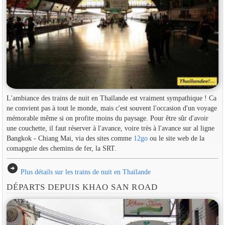
L'ambiance des trains de nuit en Thaïlande est vraiment sympathique ! Ca
ne convient pas à tout le monde, mais c'est souvent l'occasion d'un voyage
mémorable même si on profite moins du paysage. Pour être sûr d'avoir
une couchette, il faut réserver à l'avance, voire très à l'avance sur al ligne
Bangkok - Chiang Mai, via des sites comme
12go
ou le site web de la
comapgnie des chemins de fer, la SRT.
arrow_circle_right
Plus détails sur les trains de nuit en Thaïlande
DÉPARTS DEPUIS KHAO SAN ROAD