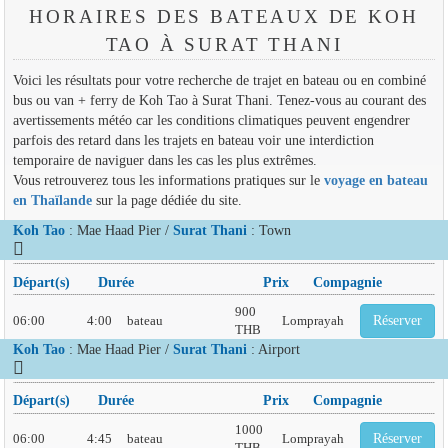
HORAIRES DES BATEAUX DE KOH
TAO À SURAT THANI
Voici les résultats pour votre recherche de trajet en bateau ou en combiné
bus ou van + ferry de Koh Tao à Surat Thani. Tenez-vous au courant des
avertissements météo car les conditions climatiques peuvent engendrer
parfois des retard dans les trajets en bateau voir une interdiction
temporaire de naviguer dans les cas les plus extrêmes.
Vous retrouverez tous les informations pratiques sur le
voyage en bateau
en Thaïlande
sur la page dédiée du site.
Koh Tao
: Mae Haad Pier /
Surat Thani
: Town
Départ(s)
Durée
Prix
Compagnie
900
06:00
4:00
bateau
Lomprayah
Réserver
THB
Koh Tao
: Mae Haad Pier /
Surat Thani
: Airport
Départ(s)
Durée
Prix
Compagnie
1000
06:00
4:45
bateau
Lomprayah
Réserver
THB