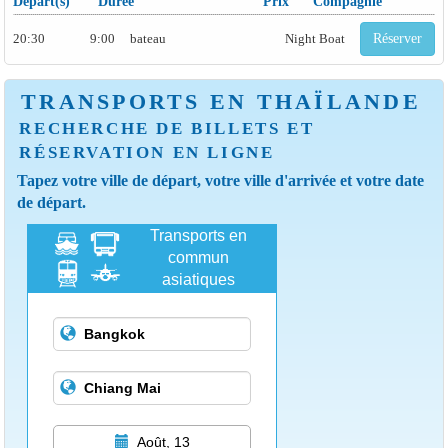
Départ(s)
Durée
Prix
Compagnie
20:30
9:00
bateau
Night Boat
Réserver
TRANSPORTS EN THAÏLANDE
RECHERCHE DE BILLETS ET
RÉSERVATION EN LIGNE
Tapez votre ville de départ, votre ville d'arrivée et votre date
de départ.
Transports en
commun
asiatiques
Août, 13