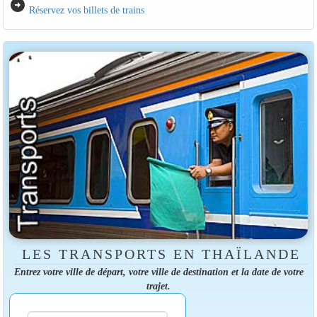
arrow_circle_right
Réservez vos billets de trains
LES TRANSPORTS EN THAÏLANDE
Entrez votre ville de départ, votre ville de destination et la date de votre
trajet.