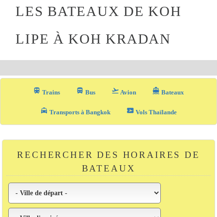
LES BATEAUX DE KOH
LIPE À KOH KRADAN
train
directions_bus_filled
flight_takeoff
directions_boat
Trains
Bus
Avion
Bateaux
local_taxi
airplane_ticket
Transports à Bangkok
Vols Thaïlande
RECHERCHER DES HORAIRES DE
BATEAUX