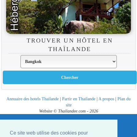
TROUVER UN HÔTEL EN
THAÏLANDE
Annuaire des hotels Thailande
|
Partir en Thailande
|
A propos
|
Plan du
site
Website © Thailandee.com - 2026
Ce site web utilise des cookies pour