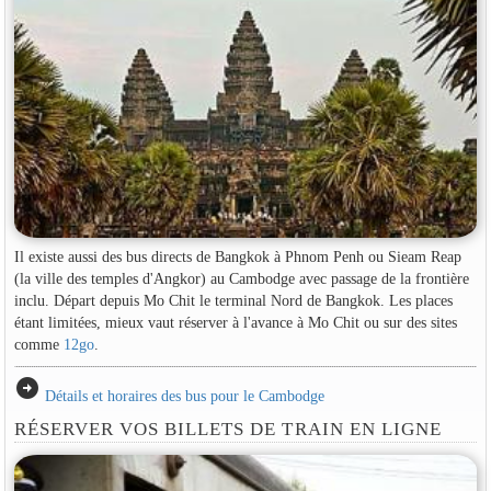
Il existe aussi des bus directs de Bangkok à Phnom Penh ou Sieam Reap
(la ville des temples d'Angkor) au Cambodge avec passage de la frontière
inclu. Départ depuis Mo Chit le terminal Nord de Bangkok. Les places
étant limitées, mieux vaut réserver à l'avance à Mo Chit ou sur des sites
comme
12go
.
arrow_circle_right
Détails et horaires des bus pour le Cambodge
RÉSERVER VOS BILLETS DE TRAIN EN LIGNE