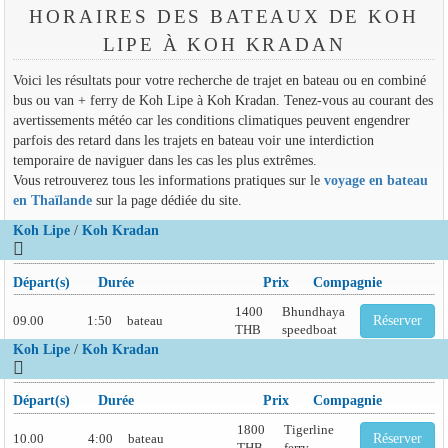
HORAIRES DES BATEAUX DE KOH
LIPE À KOH KRADAN
Voici les résultats pour votre recherche de trajet en bateau ou en combiné
bus ou van + ferry de Koh Lipe à Koh Kradan. Tenez-vous au courant des
avertissements météo car les conditions climatiques peuvent engendrer
parfois des retard dans les trajets en bateau voir une interdiction
temporaire de naviguer dans les cas les plus extrêmes.
Vous retrouverez tous les informations pratiques sur le
voyage en bateau
en Thaïlande
sur la page dédiée du site.
Koh Lipe
/
Koh Kradan
Départ(s)
Durée
Prix
Compagnie
1400
Bhundhaya
09.00
1:50
bateau
Réserver
THB
speedboat
Koh Lipe
/
Koh Kradan
Départ(s)
Durée
Prix
Compagnie
1800
Tigerline
10.00
4:00
bateau
Réserver
THB
ferry