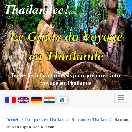
Thailandee!
com
Le Guide du Voyage
en Thaïlande
Toutes les infos et conseils pour préparer votre
voyage en Thaïlande
Accueil
>
Transports en Thaïlande
>
Bateaux en Thaïlande
> Bateaux
de Koh Lipe à Koh Kradan