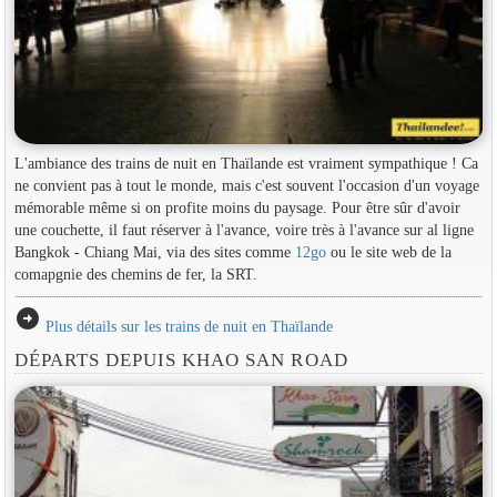
L'ambiance des trains de nuit en Thaïlande est vraiment sympathique ! Ca
ne convient pas à tout le monde, mais c'est souvent l'occasion d'un voyage
mémorable même si on profite moins du paysage. Pour être sûr d'avoir
une couchette, il faut réserver à l'avance, voire très à l'avance sur al ligne
Bangkok - Chiang Mai, via des sites comme
12go
ou le site web de la
comapgnie des chemins de fer, la SRT.
arrow_circle_right
Plus détails sur les trains de nuit en Thaïlande
DÉPARTS DEPUIS KHAO SAN ROAD