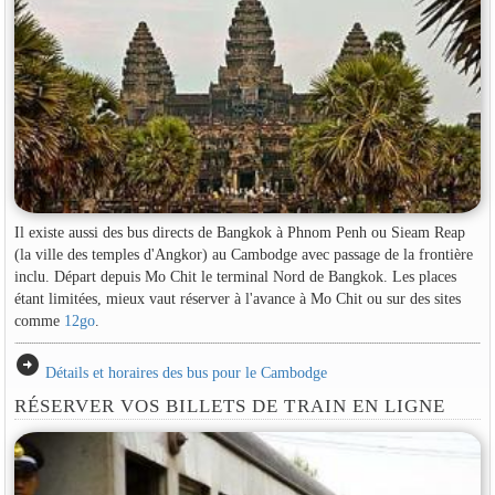
Il existe aussi des bus directs de Bangkok à Phnom Penh ou Sieam Reap
(la ville des temples d'Angkor) au Cambodge avec passage de la frontière
inclu. Départ depuis Mo Chit le terminal Nord de Bangkok. Les places
étant limitées, mieux vaut réserver à l'avance à Mo Chit ou sur des sites
comme
12go
.
arrow_circle_right
Détails et horaires des bus pour le Cambodge
RÉSERVER VOS BILLETS DE TRAIN EN LIGNE