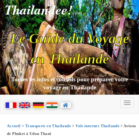
Thailandee!
com
Le Guide du Voyage
en Thaïlande
Toutes les infos et conseils pour préparer votre
voyage en Thaïlande
Accueil
>
Transports en Thaïlande
>
Vols internes Thaïlande
> Avions
de Phuket à Udon Thani