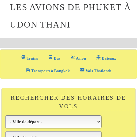
LES AVIONS DE PHUKET À
UDON THANI
train
directions_bus_filled
flight_takeoff
directions_boat
Trains
Bus
Avion
Bateaux
local_taxi
airplane_ticket
Transports à Bangkok
Vols Thaïlande
RECHERCHER DES HORAIRES DE
VOLS