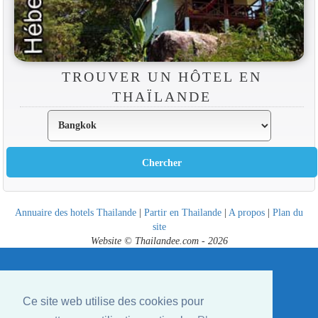
TROUVER UN HÔTEL EN
THAÏLANDE
Annuaire des hotels Thailande
|
Partir en Thailande
|
A propos
|
Plan du
site
Website © Thailandee.com - 2026
Ce site web utilise des cookies pour