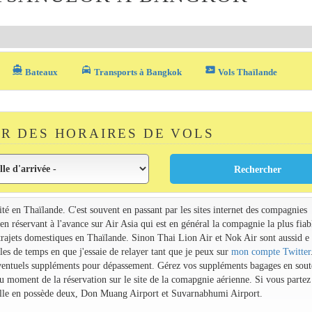
directions_boat
local_taxi
airplane_ticket
Bateaux
Transports à Bangkok
Vols Thaïlande
R DES HORAIRES DE VOLS
vité en Thaïlande. C'est souvent en passant par les sites internet des compagnies
 en réservant à l'avance sur Air Asia qui est en général la compagnie la plus fiab
 trajets domestiques en Thaïlande. Sinon Thai Lion Air et Nok Air sont aussid e
es de temps en que j'essaie de relayer tant que je peux sur
mon compte Twitter
 éventuels suppléments pour dépassement. Gérez vos suppléments bagages en sout
u moment de la réservation sur le site de la comapgnie aérienne. Si vous partez
 ville en possède deux, Don Muang Airport et Suvarnabhumi Airport.