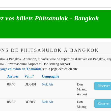
z vos billets Phitsanulok - Bangkok
ONS DE PHITSANULOK À BANGKOK
nulok à Bangkok. Attention, si votre ville de départ ou d'arrivée est Bangkok, re
ngkok: Suvarnabhumi Airport et Don Muang Airport.
oyage en avion en Thaïlande
sur la page dédiée du site.
t
Arrivée
Vol n°
Compagnie
08:40
DD8401
Nok Air
Don
Réserver
Muang
Airport
08:55
DD203
Nok Air
Don
Réserver
Muang