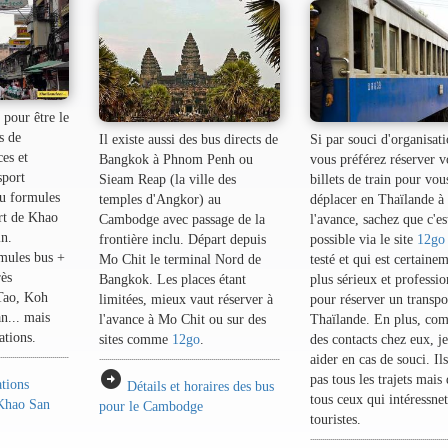
pour être le
s de
Il existe aussi des bus directs de
Si par souci d'organisati
es et
Bangkok à Phnom Penh ou
vous préférez réserver v
sport
Sieam Reap (la ville des
billets de train pour vou
ou formules
temples d'Angkor) au
déplacer en Thaïlande à
rt de Khao
Cambodge avec passage de la
l'avance, sachez que c'es
n.
frontière inclu. Départ depuis
possible via le site
12go
mules bus +
Mo Chit le terminal Nord de
testé et qui est certaine
rès
Bangkok. Les places étant
plus sérieux et professi
Tao, Koh
limitées, mieux vaut réserver à
pour réserver un transpo
... mais
l'avance à Mo Chit ou sur des
Thaïlande. En plus, com
ations.
sites comme
12go
.
des contacts chez eux, j
aider en cas de souci. Il
arrow_circle_right
pas tous les trajets mais
ations
Détails et horaires des bus
tous ceux qui intéressnet
 Khao San
pour le Cambodge
touristes.