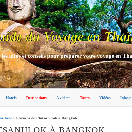
uide du Voyage en Thaï
 les infos et conseils pour préparer votre voyage en Th
Hotels
Destinations
A visiter
Tours
Vidéos
Infos p
haïlande
> Avions de Phitsanulok à Bangkok
ITSANULOK À BANGKOK