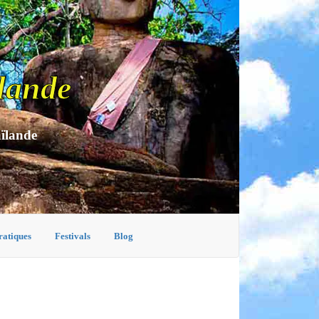
lande
aïlande
ratiques
Festivals
Blog