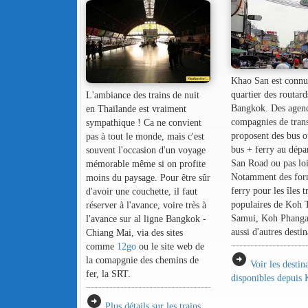
Khao San est connu 
quartier des routard
L'ambiance des trains de nuit
Bangkok. Des agenc
en Thaïlande est vraiment
compagnies de tran
sympathique ! Ca ne convient
proposent des bus 
pas à tout le monde, mais c'est
bus + ferry au dépa
souvent l'occasion d'un voyage
San Road ou pas loi
mémorable même si on profite
Notamment des for
moins du paysage. Pour être sûr
ferry pour les îles t
d'avoir une couchette, il faut
populaires de Koh 
réserver à l'avance, voire très à
Samui, Koh Phangan
l'avance sur al ligne Bangkok -
aussi d'autres destin
Chiang Mai, via des sites
comme
12go
ou le site web de
arrow_circle_right
la comapgnie des chemins de
Voir les destin
fer, la SRT.
disponibles depuis
arrow_circle_right
Plus détails sur les trains