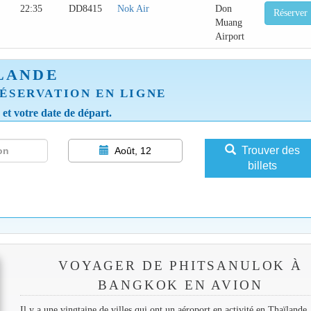
22:35
DD8415
Nok Air
Don
Réserver
Muang
Airport
LANDE
ÉSERVATION EN LIGNE
e et votre date de départ.
Trouver des
Août, 12
billets
VOYAGER DE PHITSANULOK À
BANGKOK EN AVION
Il y a une vingtaine de villes qui ont un aéroport en activité en Thaïlande.