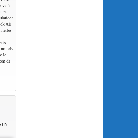
rive à
t en
ulations
Nok Air
nnelles
er
.
ents
compris
e la
nom de
E
AIN