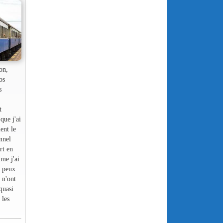
on,
os
s
t
que j'ai
ment le
onnel
rt en
me j'ai
e peux
s n'ont
 quasi
 les