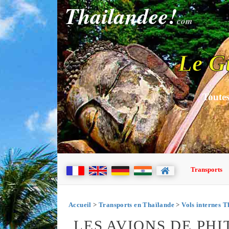
Thailandee!
com
Le G
Toutes
Transports
Accueil
>
Transports en Thaïlande
>
Vols internes T
LES AVIONS DE PH