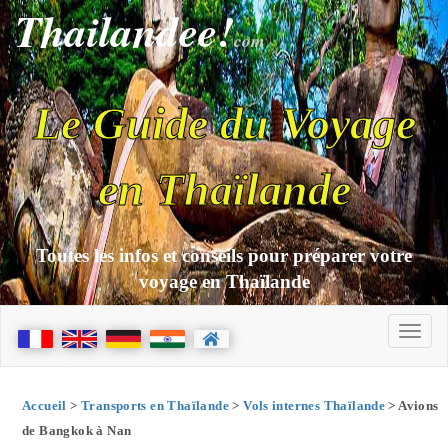
Thailandee!
com
Le Guide du Voyage
en Thaïlande
Toutes les infos et conseils pour préparer votre
voyage en Thaïlande
Accueil
>
Transports en Thaïlande
>
Vols internes Thaïlande
> Avions
de Bangkok à Nan