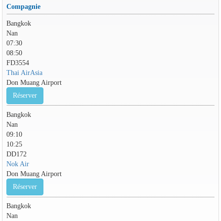
Compagnie
Bangkok
Nan
07:30
08:50
FD3554
Thai AirAsia
Don Muang Airport
Réserver
Bangkok
Nan
09:10
10:25
DD172
Nok Air
Don Muang Airport
Réserver
Bangkok
Nan