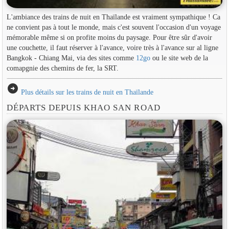
L'ambiance des trains de nuit en Thaïlande est vraiment sympathique ! Ca
ne convient pas à tout le monde, mais c'est souvent l'occasion d'un voyage
mémorable même si on profite moins du paysage. Pour être sûr d'avoir
une couchette, il faut réserver à l'avance, voire très à l'avance sur al ligne
Bangkok - Chiang Mai, via des sites comme
12go
ou le site web de la
comapgnie des chemins de fer, la SRT.
arrow_circle_right
Plus détails sur les trains de nuit en Thaïlande
DÉPARTS DEPUIS KHAO SAN ROAD