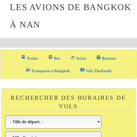
LES AVIONS DE BANGKOK
À NAN
train
directions_bus_filled
flight_takeoff
directions_boat
Trains
Bus
Avion
Bateaux
local_taxi
airplane_ticket
Transports à Bangkok
Vols Thaïlande
RECHERCHER DES HORAIRES DE
VOLS