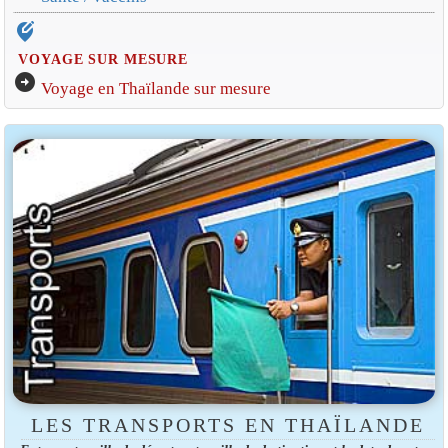
edit_location_alt
VOYAGE SUR MESURE
arrow_circle_right
Voyage en Thaïlande sur mesure
LES TRANSPORTS EN THAÏLANDE