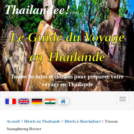
Thailandee!
com
Le Guide du Voyage
en Thaïlande
Toutes les infos et conseils pour préparer votre
voyage en Thaïlande
Accueil
>
Hôtels en Thaïlande
>
Hôtels à Ratchaburi
> Tiwson
Suanphueng Resort