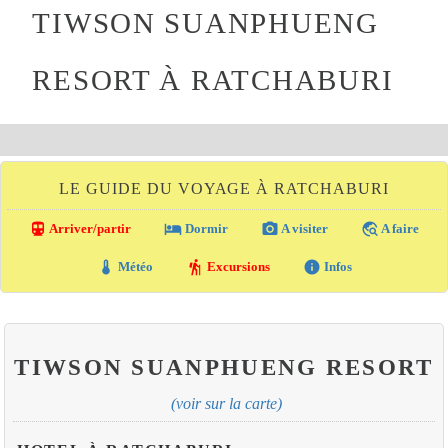
TIWSON SUANPHUENG
RESORT À RATCHABURI
LE GUIDE DU VOYAGE À RATCHABURI
directions_transit
local_hotel
photo_camera
travel_explore
Arriver/partir
Dormir
A visiter
A faire
thermostat
hiking
info
Météo
Excursions
Infos
TIWSON SUANPHUENG RESORT
(voir sur la carte)