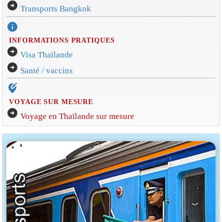
arrow_circle_right
Transports Bangkok
info
INFORMATIONS PRATIQUES
arrow_circle_right
Visa Thaïlande
arrow_circle_right
Santé / vaccins
edit_location_alt
VOYAGE SUR MESURE
arrow_circle_right
Voyage en Thaïlande sur mesure