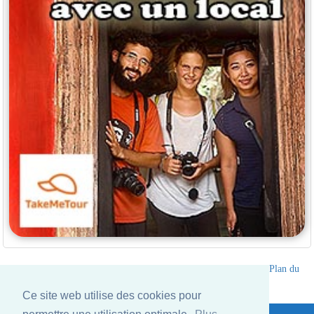
Annuaire des hotels Thailande
|
Partir en Thailande
|
A propos
|
Plan du
site
Ce site web utilise des cookies pour
Website © Thailandee.com - 2026