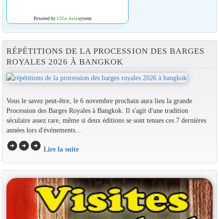
Powered by
12Go Asia
system
RÉPÉTITIONS DE LA PROCESSION DES BARGES
ROYALES 2026 À BANGKOK
Vous le savez peut-être, le 6 novembre prochain aura lieu la grande
Procession des Barges Royales à Bangkok. Il s'agit d'une tradition
séculaire assez rare, même si deux éditions se sont tenues ces 7 dernières
années lors d'événements...
arrow_circle_right
arrow_circle_right
arrow_circle_right
Lire la suite