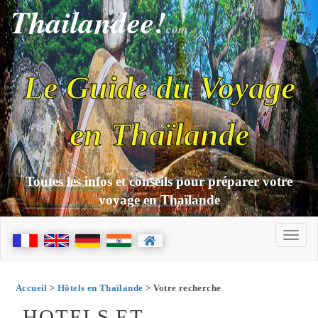
Thailandee!
com
Le Guide du Voyage
en Thaïlande
Toutes les infos et conseils pour préparer votre
voyage en Thaïlande
Accueil
>
Hôtels en Thaïlande
> Votre recherche
HOTELS ET