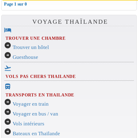
Page 1 sur 0
VOYAGE THAÏLANDE
hotel
TROUVER UNE CHAMBRE
arrow_circle_right
Trouver un hôtel
arrow_circle_right
Guesthouse
flight_takeoff
VOLS PAS CHERS THAILANDE
directions_bus_filled
TRANSPORTS EN THAILANDE
arrow_circle_right
Voyager en train
arrow_circle_right
Voyager en bus / van
arrow_circle_right
Vols intérieurs
arrow_circle_right
Bateaux en Thaïlande