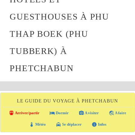
GUESTHOUSES À PHU
THAP BOEK (PHU
TUBBERK) À
PHETCHABUN
LE GUIDE DU VOYAGE À PHETCHABUN
directions_transit
local_hotel
photo_camera
travel_explore
Arriver/partir
Dormir
A visiter
A faire
thermostat
local_taxi
info
Météo
Se déplacer
Infos