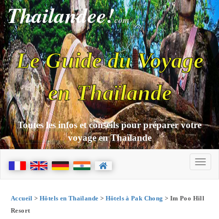
Thailandee!
com
Le Guide du Voyage
en Thaïlande
Toutes les infos et conseils pour préparer votre
voyage en Thaïlande
Accueil
>
Hôtels en Thaïlande
>
Hôtels à Pak Chong
> Im Poo Hill
Resort