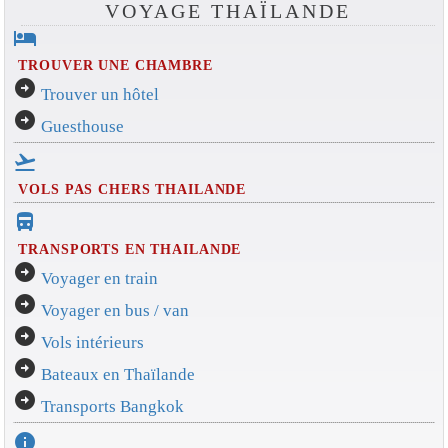
VOYAGE THAÏLANDE
hotel
TROUVER UNE CHAMBRE
arrow_circle_right
Trouver un hôtel
arrow_circle_right
Guesthouse
flight_takeoff
VOLS PAS CHERS THAILANDE
directions_bus_filled
TRANSPORTS EN THAILANDE
arrow_circle_right
Voyager en train
arrow_circle_right
Voyager en bus / van
arrow_circle_right
Vols intérieurs
arrow_circle_right
Bateaux en Thaïlande
arrow_circle_right
Transports Bangkok
info