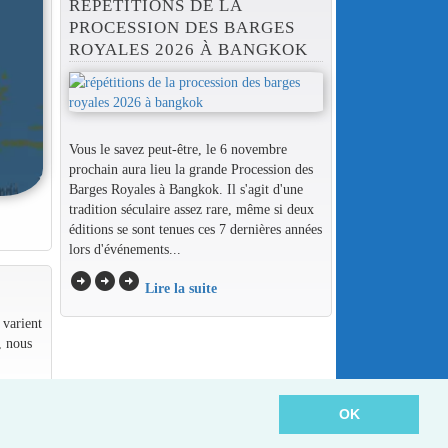
RÉPÉTITIONS DE LA
PROCESSION DES BARGES
ROYALES 2026 À BANGKOK
Vous le savez peut-être, le 6 novembre
prochain aura lieu la grande Procession des
Barges Royales à Bangkok. Il s'agit d'une
tradition séculaire assez rare, même si deux
éditions se sont tenues ces 7 dernières années
lors d'événements...
arrow_circle_right
arrow_circle_right
arrow_circle_right
Lire la suite
 varient
, nous
OK