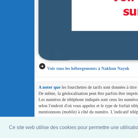
arrow_circle_right
Voir tous les hébergements à Nakhon Nayok
A noter que
les fourchettes de tarifs sont données à titr
De même, la géolocalisation peut être parfois être impréc
Les numéros de téléphone indiqués sont ceux les numéros d
selon l'endroit d'où vous appelez et le type de forfait té
mentionnons
(mobile)
à côté du numéro. L'indicatif télé
Ce site web utilise des cookies pour permettre une utilisati