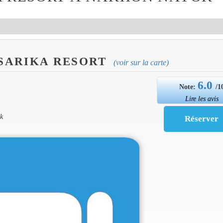
 SARIKA RESORT
(voir sur la carte)
6.0
Note:
/1
Lire les avis
k