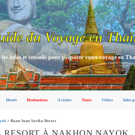
uide du Voyage en Thaï
 les infos et conseils pour préparer votre voyage en Th
Hotels
Destinations
A visiter
Tours
Vidéos
Infos p
ayok
> Baan Suan Sarika Resort
A RESORT À NAKHON NAYOK