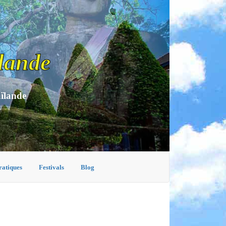
lande
aïlande
ratiques
Festivals
Blog