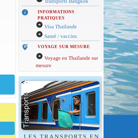
Transports Bangkok
info
INFORMATIONS
PRATIQUES
arrow_circle_right
Visa Thaïlande
arrow_circle_right
Santé / vaccins
edit_location_alt
VOYAGE SUR MESURE
arrow_circle_right
Voyage en Thaïlande sur
mesure
LES TRANSPORTS EN