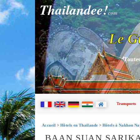
Thailandee!
com
Le G
Toutes
Transports
Accueil
>
Hôtels en Thaïlande
>
Hôtels à Nakhon N
BAAN SUAN SARIK