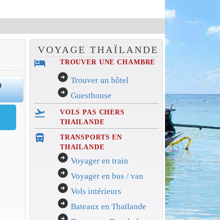
VOYAGE THAÏLANDE
hotel
TROUVER UNE CHAMBRE
arrow_circle_right
Trouver un hôtel
0
arrow_circle_right
Guesthouse
flight_takeoff
VOLS PAS CHERS
THAILANDE
directions_bus_filled
TRANSPORTS EN
THAILANDE
arrow_circle_right
Voyager en train
arrow_circle_right
Voyager en bus / van
arrow_circle_right
Vols intérieurs
arrow_circle_right
Bateaux en Thaïlande
arrow_circle_right