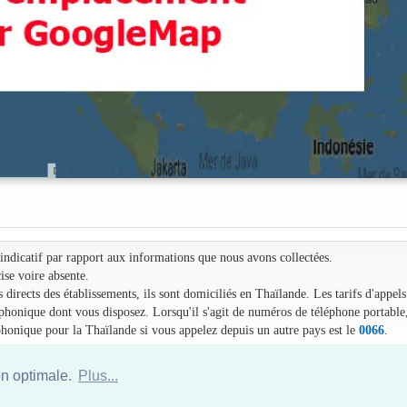
e indicatif par rapport aux informations que nous avons collectées.
ise voire absente.
irects des établissements, ils sont domiciliés en Thaïlande. Les tarifs d'appels
léphonique dont vous disposez. Lorsqu'il s'agit de numéros de téléphone portable
phonique pour la Thaïlande si vous appelez depuis un autre pays est le
0066
.
on optimale.
Plus...
Annuaire des hotels Thailande
|
Partir en Thailande
|
A propos
|
Plan du site
Website © Thailandee.com - 2026