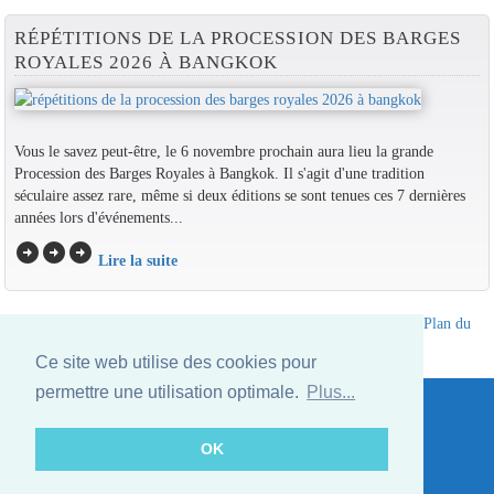
RÉPÉTITIONS DE LA PROCESSION DES BARGES
ROYALES 2026 À BANGKOK
Vous le savez peut-être, le 6 novembre prochain aura lieu la grande
Procession des Barges Royales à Bangkok. Il s'agit d'une tradition
séculaire assez rare, même si deux éditions se sont tenues ces 7 dernières
années lors d'événements...
arrow_circle_right
arrow_circle_right
arrow_circle_right
Lire la suite
Annuaire des hotels Thailande
|
Partir en Thailande
|
A propos
|
Plan du
site
Ce site web utilise des cookies pour
Website © Thailandee.com - 2026
permettre une utilisation optimale.
Plus...
OK