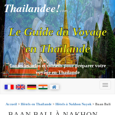
Thailandee!
com
Le Guide du Voyage
en Thaïlande
Toutes les infos et conseils pour préparer votre
voyage en Thaïlande
Accueil
>
Hôtels en Thaïlande
>
Hôtels à Nakhon Nayok
> Baan Bali
BAAN BALI À NAKHON