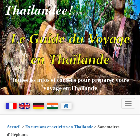
Thailandee!
com
Le Guide du Voyage
en Thaïlande
Toutes les infos et conseils pour préparer votre
voyage en Thaïlande
Accueil
>
Excursions et activités en Thaïlande
> Sanctuaires
d'éléphants