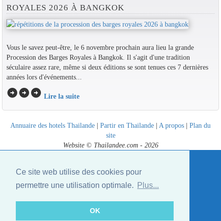
ROYALES 2026 À BANGKOK
Vous le savez peut-être, le 6 novembre prochain aura lieu la grande
Procession des Barges Royales à Bangkok. Il s'agit d'une tradition
séculaire assez rare, même si deux éditions se sont tenues ces 7 dernières
années lors d'événements...
arrow_circle_right
arrow_circle_right
arrow_circle_right
Lire la suite
Annuaire des hotels Thailande
|
Partir en Thailande
|
A propos
|
Plan du
site
Website © Thailandee.com - 2026
Ce site web utilise des cookies pour
permettre une utilisation optimale.
Plus...
OK