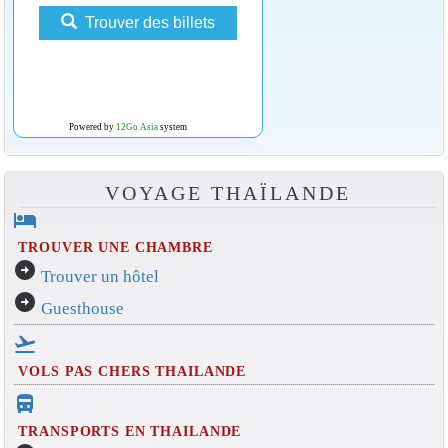
Trouver des billets
Powered by
12Go Asia
system
VOYAGE THAÏLANDE
hotel
TROUVER UNE CHAMBRE
arrow_circle_right
Trouver un hôtel
arrow_circle_right
Guesthouse
flight_takeoff
VOLS PAS CHERS THAILANDE
directions_bus_filled
TRANSPORTS EN THAILANDE