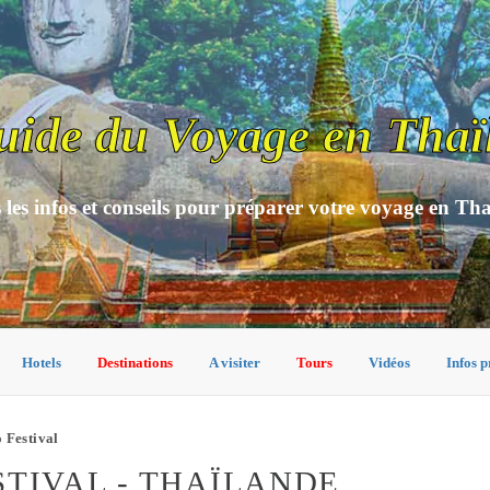
uide du Voyage en Thaï
 les infos et conseils pour préparer votre voyage en Th
Hotels
Destinations
A visiter
Tours
Vidéos
Infos p
 Festival
STIVAL - THAÏLANDE