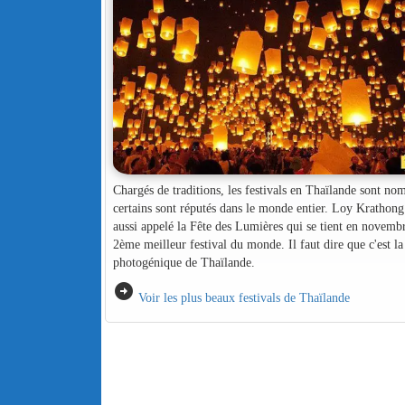
Chargés de traditions, les festivals en Thaïlande sont no
certains sont réputés dans le monde entier. Loy Krathong
aussi appelé la Fête des Lumières qui se tient en novembr
2ème meilleur festival du monde. Il faut dire que c'est la 
photogénique de Thaïlande.
arrow_circle_right
Voir les plus beaux festivals de Thaïlande