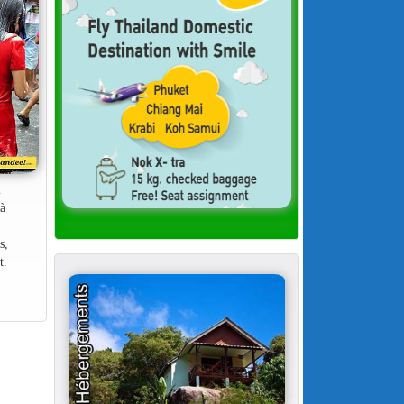
i
 à
s,
t.