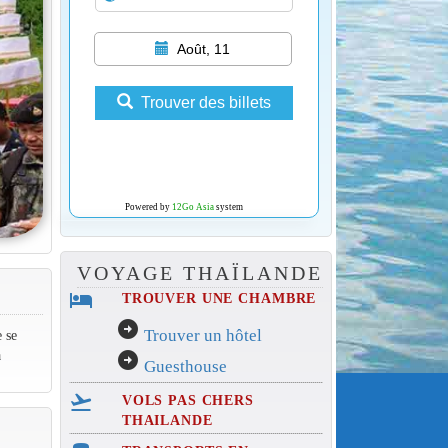
Août, 11
Trouver des billets
Powered by
12Go Asia
system
VOYAGE THAÏLANDE
hotel
TROUVER UNE CHAMBRE
arrow_circle_right
Trouver un hôtel
 se
a
arrow_circle_right
Guesthouse
flight_takeoff
VOLS PAS CHERS
THAILANDE