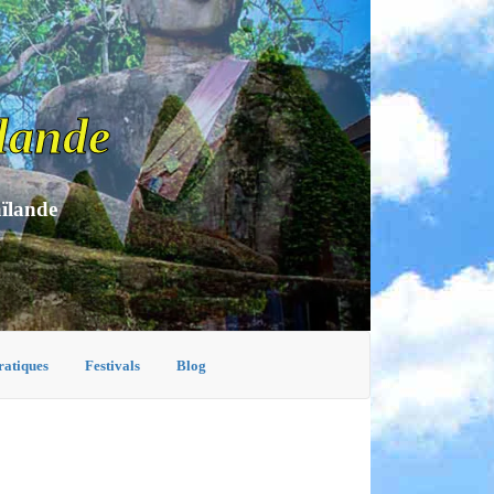
lande
aïlande
ratiques
Festivals
Blog