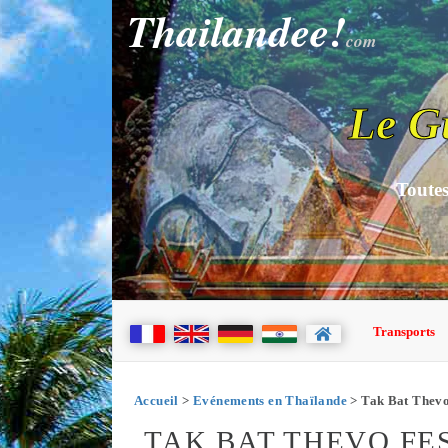
Thailandee!
com
Le G
Toutes
Transports
Accueil
>
Evénements en Thaïlande
> Tak Bat Thevo
TAK BAT THEVO FE