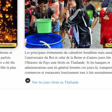
mbreux et
Les principaux événements du calendrier bouddiste mais auss
 parfois
l'anniversaire du Roi et celui de la Reine et d'autres jours liés
e a été élu
l'Histoire du Pays sont fériés en Thaïlande. Si les banques et
fête la plus
administrations sont én général fermées ces jours-là, transport
commerces et restaurants fonctionnent tout à fait normalemen
arrow_circle_right
Voir les jours fériés en Thaïlande