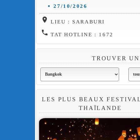
27/10/2026
location_on
LIEU : SARABURI
phone
TAT HOTLINE : 1672
TROUVER UN
LES PLUS BEAUX FESTIVA
THAÏLANDE