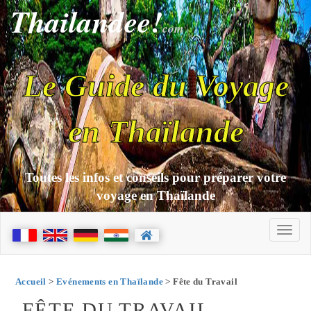
Thailandee!
com
Le Guide du Voyage
en Thaïlande
Toutes les infos et conseils pour préparer votre
voyage en Thaïlande
Accueil
>
Evénements en Thaïlande
> Fête du Travail
FÊTE DU TRAVAIL -