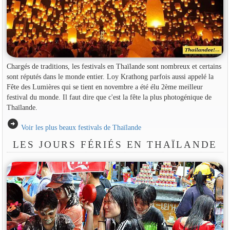
Chargés de traditions, les festivals en Thaïlande sont nombreux et certains
sont réputés dans le monde entier. Loy Krathong parfois aussi appelé la
Fête des Lumières qui se tient en novembre a été élu 2ème meilleur
festival du monde. Il faut dire que c'est la fête la plus photogénique de
Thaïlande.
arrow_circle_right
Voir les plus beaux festivals de Thaïlande
LES JOURS FÉRIÉS EN THAÏLANDE