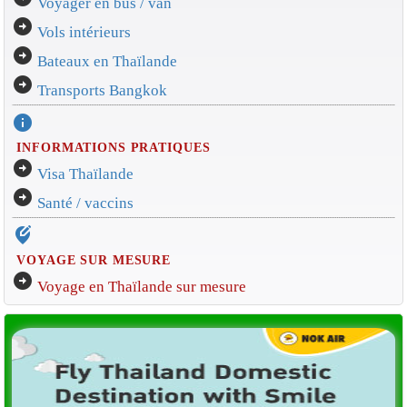
Voyager en bus / van
arrow_circle_right
Vols intérieurs
arrow_circle_right
Bateaux en Thaïlande
arrow_circle_right
Transports Bangkok
info
INFORMATIONS PRATIQUES
arrow_circle_right
Visa Thaïlande
arrow_circle_right
Santé / vaccins
edit_location_alt
VOYAGE SUR MESURE
arrow_circle_right
Voyage en Thaïlande sur mesure