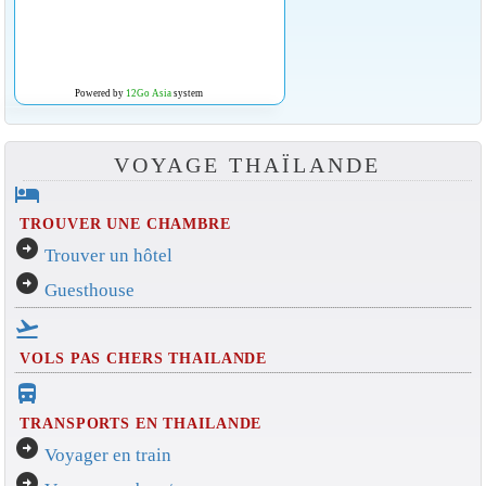
Powered by
12Go Asia
system
VOYAGE THAÏLANDE
hotel
TROUVER UNE CHAMBRE
arrow_circle_right
Trouver un hôtel
arrow_circle_right
Guesthouse
flight_takeoff
VOLS PAS CHERS THAILANDE
directions_bus_filled
TRANSPORTS EN THAILANDE
arrow_circle_right
Voyager en train
arrow_circle_right