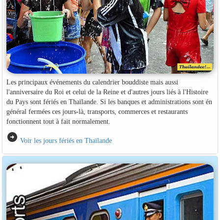
Les principaux événements du calendrier bouddiste mais aussi
l'anniversaire du Roi et celui de la Reine et d'autres jours liés à l'Histoire
du Pays sont fériés en Thaïlande. Si les banques et administrations sont én
général fermées ces jours-là, transports, commerces et restaurants
fonctionnent tout à fait normalement.
arrow_circle_right
Voir les jours fériés en Thaïlande