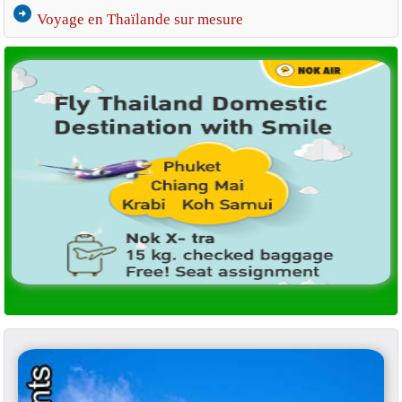
arrow_circle_right
Voyage en Thaïlande sur mesure