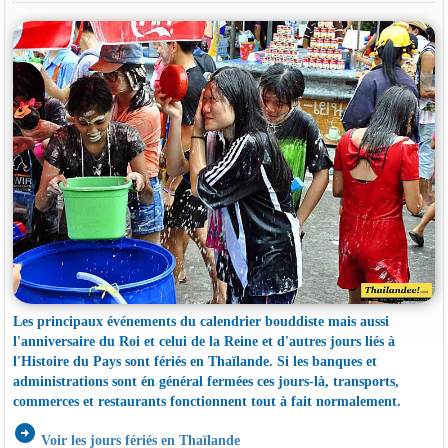
Les principaux événements du calendrier bouddiste mais aussi
l'anniversaire du Roi et celui de la Reine et d'autres jours liés à
l'Histoire du Pays sont fériés en Thaïlande. Si les banques et
administrations sont én général fermées ces jours-là, transports,
commerces et restaurants fonctionnent tout à fait normalement.
arrow_circle_right
Voir les jours fériés en Thaïlande