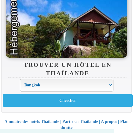
TROUVER UN HÔTEL EN
THAÏLANDE
Annuaire des hotels Thailande
|
Partir en Thailande
|
A propos
|
Plan
du site