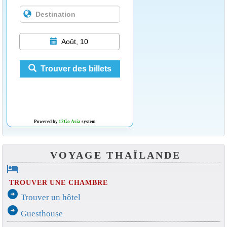
Août, 10
Trouver des billets
Powered by
12Go Asia
system
VOYAGE THAÏLANDE
hotel
TROUVER UNE CHAMBRE
arrow_circle_right
Trouver un hôtel
arrow_circle_right
Guesthouse