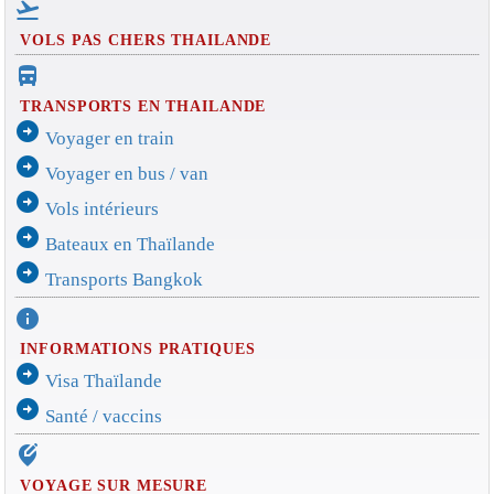
flight_takeoff
VOLS PAS CHERS THAILANDE
directions_bus_filled
TRANSPORTS EN THAILANDE
arrow_circle_right
Voyager en train
arrow_circle_right
Voyager en bus / van
arrow_circle_right
Vols intérieurs
arrow_circle_right
Bateaux en Thaïlande
arrow_circle_right
Transports Bangkok
info
INFORMATIONS PRATIQUES
arrow_circle_right
Visa Thaïlande
arrow_circle_right
Santé / vaccins
edit_location_alt
VOYAGE SUR MESURE