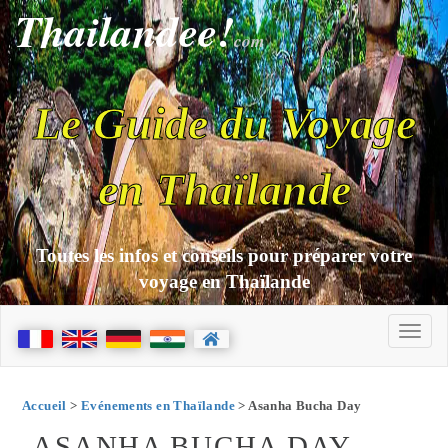
Thailandee!
com
Le Guide du Voyage
en Thaïlande
Toutes les infos et conseils pour préparer votre
voyage en Thaïlande
Accueil
>
Evénements en Thaïlande
> Asanha Bucha Day
ASANHA BUCHA DAY -