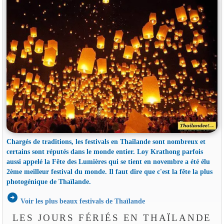
Chargés de traditions, les festivals en Thaïlande sont nombreux et
certains sont réputés dans le monde entier. Loy Krathong parfois
aussi appelé la Fête des Lumières qui se tient en novembre a été élu
2ème meilleur festival du monde. Il faut dire que c'est la fête la plus
photogénique de Thaïlande.
arrow_circle_right
Voir les plus beaux festivals de Thaïlande
LES JOURS FÉRIÉS EN THAÏLANDE