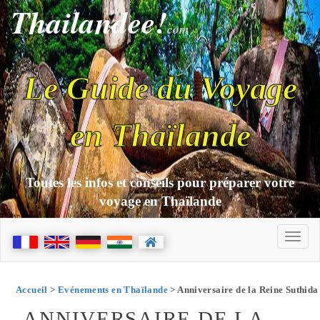
Thailandee!
com
Le Guide du Voyage
en Thaïlande
Toutes les infos et conseils pour préparer votre
voyage en Thaïlande
Accueil
>
Evénements en Thaïlande
> Anniversaire de la Reine Suthida
ANNIVERSAIRE DE LA