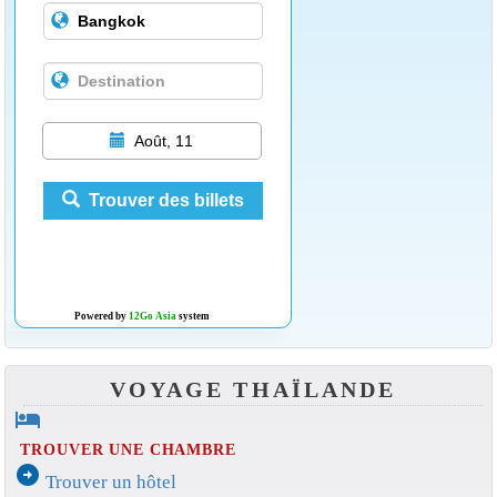
Août, 11
Trouver des billets
Powered by
12Go Asia
system
VOYAGE THAÏLANDE
hotel
TROUVER UNE CHAMBRE
arrow_circle_right
Trouver un hôtel