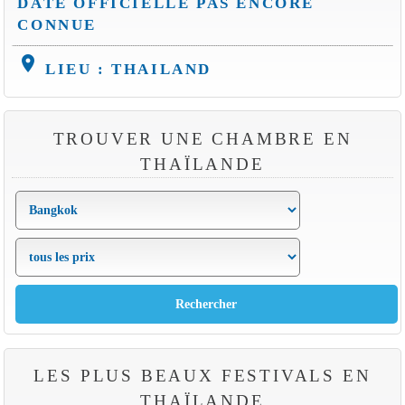
DATE OFFICIELLE PAS ENCORE
CONNUE
location_on
LIEU : THAILAND
TROUVER UNE CHAMBRE EN
THAÏLANDE
LES PLUS BEAUX FESTIVALS EN
THAÏLANDE