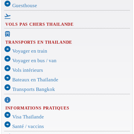
arrow_circle_right
Guesthouse
flight_takeoff
VOLS PAS CHERS THAILANDE
directions_bus_filled
TRANSPORTS EN THAILANDE
arrow_circle_right
Voyager en train
arrow_circle_right
Voyager en bus / van
arrow_circle_right
Vols intérieurs
arrow_circle_right
Bateaux en Thaïlande
arrow_circle_right
Transports Bangkok
info
INFORMATIONS PRATIQUES
arrow_circle_right
Visa Thaïlande
arrow_circle_right
Santé / vaccins