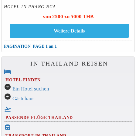
HOTEL IN PHANG NGA
von 2500 zu 5000 THB
PAGINATION_PAGE 1 an 1
IN THAILAND REISEN
hotel
HOTEL FINDEN
arrow_circle_right
Ein Hotel suchen
arrow_circle_right
Gästehaus
flight_takeoff
PASSENDE FLÜGE THAILAND
directions_bus_filled
TRANSPORT IN THAILAND