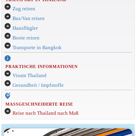
arrow_circle_right
Zug reisen
arrow_circle_right
Bus/Van reisen
arrow_circle_right
Hausflügler
arrow_circle_right
Boote reisen
arrow_circle_right
Transporte in Bangkok
info
PRAKTISCHE INFORMATIONEN
arrow_circle_right
Visum Thailand
arrow_circle_right
Gesundheit / Impfstoffe
edit_location_alt
MASSGESCHNEIDERTE REISE
arrow_circle_right
Reise nach Thailand nach Maß