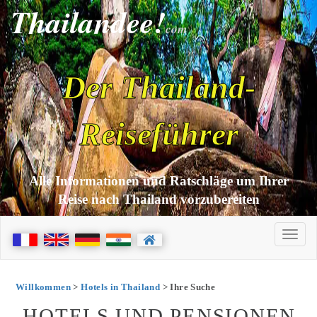
Thailandee!
com
Der Thailand-
Reiseführer
Alle Informationen und Ratschläge um Ihrer
Reise nach Thailand vorzubereiten
Willkommen
>
Hotels in Thailand
> Ihre Suche
HOTELS UND PENSIONEN