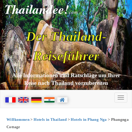
Thailandee!
com
Der Thailand-
Reiseführer
Alle Informationen und Ratschläge um Ihrer
Reise nach Thailand vorzubereiten
Willkommen
>
Hotels in Thailand
>
Hotels in Phang Nga
> Phangnga
Cottage