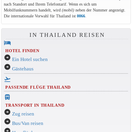
nach Standort und Ihrem Telefontarif. Wenn es sich um
Mobilfunknummern handelt, wird
(mobil)
neben der Nummer angezeigt.
Die internationale Vorwahl für Thailand ist
0066
.
IN THAILAND REISEN
hotel
HOTEL FINDEN
arrow_circle_right
Ein Hotel suchen
arrow_circle_right
Gästehaus
flight_takeoff
PASSENDE FLÜGE THAILAND
directions_bus_filled
TRANSPORT IN THAILAND
arrow_circle_right
Zug reisen
arrow_circle_right
Bus/Van reisen
arrow_circle_right