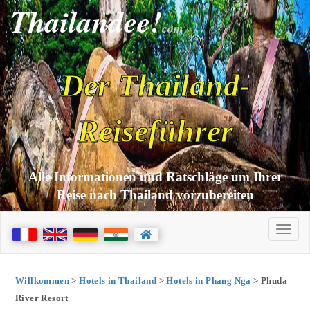
Thailandee!
com
Der Thailand-
Reiseführer
Alle Informationen und Ratschläge um Ihrer
Reise nach Thailand vorzubereiten
Willkommen
>
Hotels in Thailand
>
Hotels in Phang Nga
> Phuda
River Resort