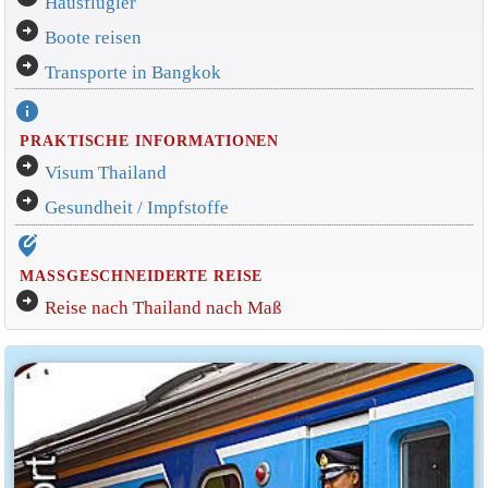
Hausflügler
arrow_circle_right
Boote reisen
arrow_circle_right
Transporte in Bangkok
info
PRAKTISCHE INFORMATIONEN
arrow_circle_right
Visum Thailand
arrow_circle_right
Gesundheit / Impfstoffe
edit_location_alt
MASSGESCHNEIDERTE REISE
arrow_circle_right
Reise nach Thailand nach Maß