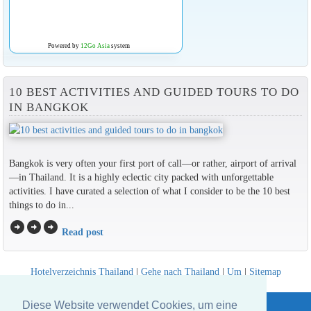
Powered by
12Go Asia
system
10 BEST ACTIVITIES AND GUIDED TOURS TO DO
IN BANGKOK
Bangkok is very often your first port of call—or rather, airport of arrival
—in Thailand. It is a highly eclectic city packed with unforgettable
activities. I have curated a selection of what I consider to be the 10 best
things to do in...
arrow_circle_right
arrow_circle_right
arrow_circle_right
Read post
Hotelverzeichnis Thailand
|
Gehe nach Thailand
|
Um
|
Sitemap
Website © Thailandee.com - 2026
Diese Website verwendet Cookies, um eine