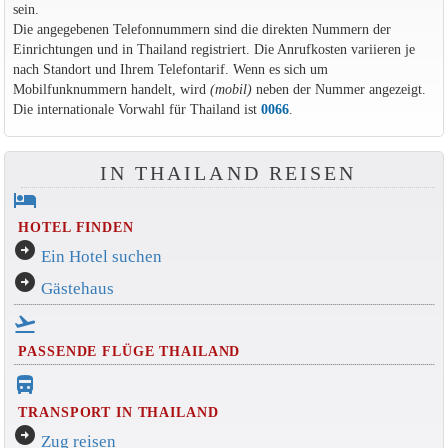
sein.
Die angegebenen Telefonnummern sind die direkten Nummern der
Einrichtungen und in Thailand registriert. Die Anrufkosten variieren je
nach Standort und Ihrem Telefontarif. Wenn es sich um
Mobilfunknummern handelt, wird
(mobil)
neben der Nummer angezeigt.
Die internationale Vorwahl für Thailand ist
0066
.
IN THAILAND REISEN
hotel
HOTEL FINDEN
arrow_circle_right
Ein Hotel suchen
arrow_circle_right
Gästehaus
flight_takeoff
PASSENDE FLÜGE THAILAND
directions_bus_filled
TRANSPORT IN THAILAND
arrow_circle_right
Zug reisen