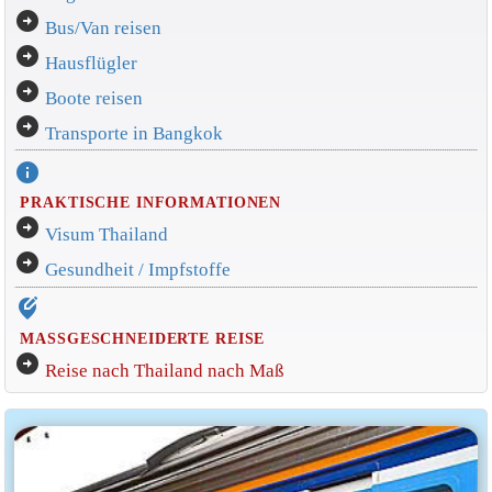
arrow_circle_right
Bus/Van reisen
arrow_circle_right
Hausflügler
arrow_circle_right
Boote reisen
arrow_circle_right
Transporte in Bangkok
info
PRAKTISCHE INFORMATIONEN
arrow_circle_right
Visum Thailand
arrow_circle_right
Gesundheit / Impfstoffe
edit_location_alt
MASSGESCHNEIDERTE REISE
arrow_circle_right
Reise nach Thailand nach Maß