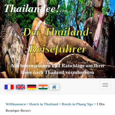
Thailandee!
com
Der Thailand-
Reiseführer
Alle Informationen und Ratschläge um Ihrer
Reise nach Thailand vorzubereiten
Willkommen
>
Hotels in Thailand
>
Hotels in Phang Nga
> I Din
Boutique Resort