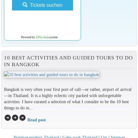
Tickets suchen
Powered by
12Go Asia
system
10 BEST ACTIVITIES AND GUIDED TOURS TO DO
IN BANGKOK
Bangkok is very often your first port of call—or rather, airport of arrival
—in Thailand. It is a highly eclectic city packed with unforgettable
activities. I have curated a selection of what I consider to be the 10 best
things to do in...
arrow_circle_right
arrow_circle_right
arrow_circle_right
Read post
Hotelverzeichnis Thailand
|
Gehe nach Thailand
|
Um
|
Sitemap