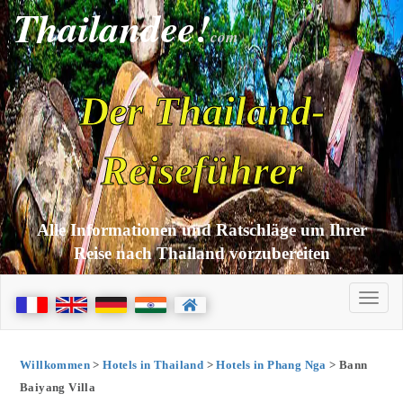
Thailandee!
com
Der Thailand-
Reiseführer
Alle Informationen und Ratschläge um Ihrer
Reise nach Thailand vorzubereiten
Willkommen
>
Hotels in Thailand
>
Hotels in Phang Nga
> Bann
Baiyang Villa