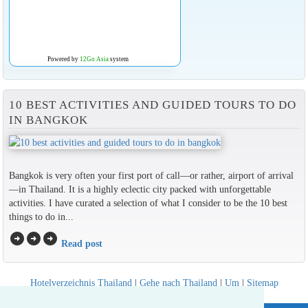
Powered by
12Go Asia
system
10 BEST ACTIVITIES AND GUIDED TOURS TO DO
IN BANGKOK
Bangkok is very often your first port of call—or rather, airport of arrival
—in Thailand. It is a highly eclectic city packed with unforgettable
activities. I have curated a selection of what I consider to be the 10 best
things to do in...
arrow_circle_right
arrow_circle_right
arrow_circle_right
Read post
Hotelverzeichnis Thailand
|
Gehe nach Thailand
|
Um
|
Sitemap
Website © Thailandee.com - 2026