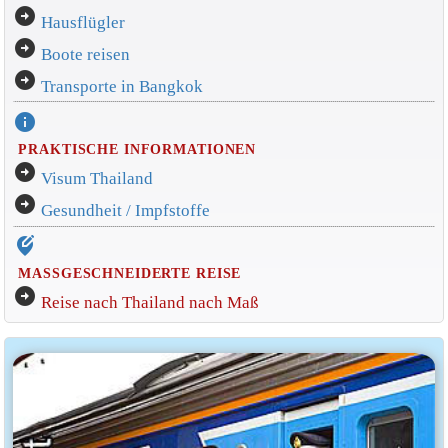
arrow_circle_right
Hausflügler
arrow_circle_right
Boote reisen
arrow_circle_right
Transporte in Bangkok
info
PRAKTISCHE INFORMATIONEN
arrow_circle_right
Visum Thailand
arrow_circle_right
Gesundheit / Impfstoffe
edit_location_alt
MASSGESCHNEIDERTE REISE
arrow_circle_right
Reise nach Thailand nach Maß