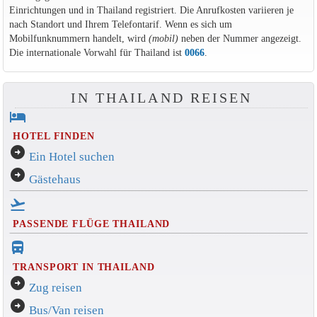
Einrichtungen und in Thailand registriert. Die Anrufkosten variieren je
nach Standort und Ihrem Telefontarif. Wenn es sich um
Mobilfunknummern handelt, wird
(mobil)
neben der Nummer angezeigt.
Die internationale Vorwahl für Thailand ist
0066
.
IN THAILAND REISEN
hotel
HOTEL FINDEN
arrow_circle_right
Ein Hotel suchen
arrow_circle_right
Gästehaus
flight_takeoff
PASSENDE FLÜGE THAILAND
directions_bus_filled
TRANSPORT IN THAILAND
arrow_circle_right
Zug reisen
arrow_circle_right
Bus/Van reisen