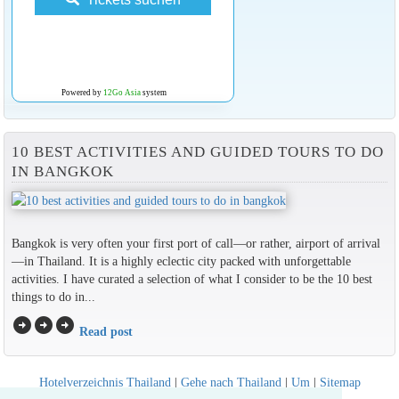
Powered by
12Go Asia
system
10 BEST ACTIVITIES AND GUIDED TOURS TO DO
IN BANGKOK
Bangkok is very often your first port of call—or rather, airport of arrival
—in Thailand. It is a highly eclectic city packed with unforgettable
activities. I have curated a selection of what I consider to be the 10 best
things to do in...
arrow_circle_right
arrow_circle_right
arrow_circle_right
Read post
Hotelverzeichnis Thailand
|
Gehe nach Thailand
|
Um
|
Sitemap