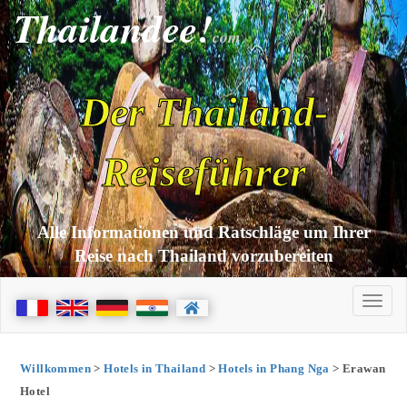
Thailandee!
com
Der Thailand-
Reiseführer
Alle Informationen und Ratschläge um Ihrer
Reise nach Thailand vorzubereiten
Willkommen
>
Hotels in Thailand
>
Hotels in Phang Nga
> Erawan
Hotel