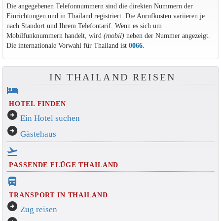
Die angegebenen Telefonnummern sind die direkten Nummern der
Einrichtungen und in Thailand registriert. Die Anrufkosten variieren je
nach Standort und Ihrem Telefontarif. Wenn es sich um
Mobilfunknummern handelt, wird
(mobil)
neben der Nummer angezeigt.
Die internationale Vorwahl für Thailand ist
0066
.
IN THAILAND REISEN
hotel
HOTEL FINDEN
arrow_circle_right
Ein Hotel suchen
arrow_circle_right
Gästehaus
flight_takeoff
PASSENDE FLÜGE THAILAND
directions_bus_filled
TRANSPORT IN THAILAND
arrow_circle_right
Zug reisen