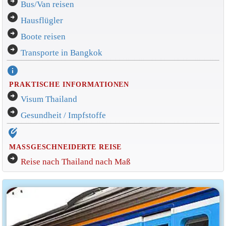
arrow_circle_right
Bus/Van reisen
arrow_circle_right
Hausflügler
arrow_circle_right
Boote reisen
arrow_circle_right
Transporte in Bangkok
info
PRAKTISCHE INFORMATIONEN
arrow_circle_right
Visum Thailand
arrow_circle_right
Gesundheit / Impfstoffe
edit_location_alt
MASSGESCHNEIDERTE REISE
arrow_circle_right
Reise nach Thailand nach Maß