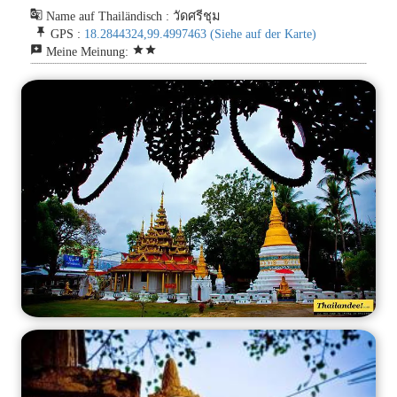
g_translate
Name auf Thailändisch : วัดศรีชุม
push_pin
GPS :
18.2844324,99.4997463
(Siehe auf der Karte)
reviews
star
star
Meine Meinung: