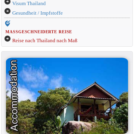
arrow_circle_right
Visum Thailand
arrow_circle_right
Gesundheit / Impfstoffe
edit_location_alt
MASSGESCHNEIDERTE REISE
arrow_circle_right
Reise nach Thailand nach Maß