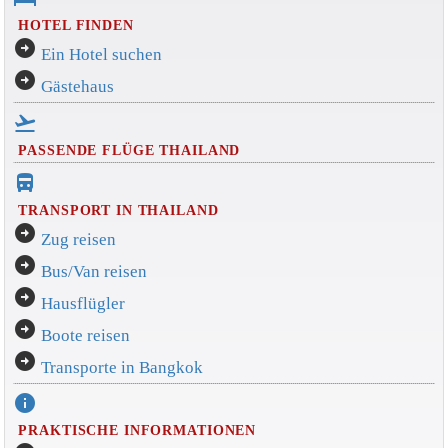
HOTEL FINDEN
arrow_circle_right
Ein Hotel suchen
arrow_circle_right
Gästehaus
flight_takeoff
PASSENDE FLÜGE THAILAND
directions_bus_filled
TRANSPORT IN THAILAND
arrow_circle_right
Zug reisen
arrow_circle_right
Bus/Van reisen
arrow_circle_right
Hausflügler
arrow_circle_right
Boote reisen
arrow_circle_right
Transporte in Bangkok
info
PRAKTISCHE INFORMATIONEN