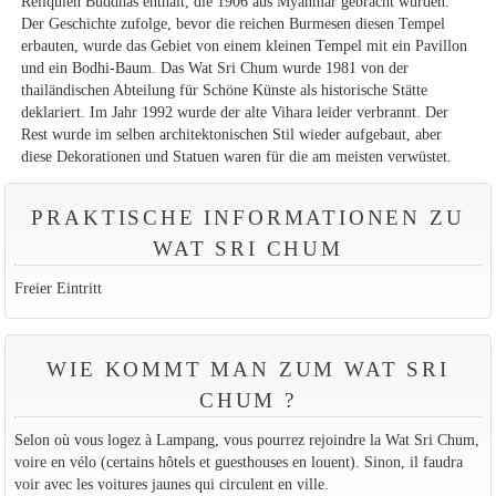
Reliquien Buddhas enthält, die 1906 aus Myanmar gebracht wurden.
Der Geschichte zufolge, bevor die reichen Burmesen diesen Tempel
erbauten, wurde das Gebiet von einem kleinen Tempel mit ein Pavillon
und ein Bodhi-Baum. Das Wat Sri Chum wurde 1981 von der
thailändischen Abteilung für Schöne Künste als historische Stätte
deklariert. Im Jahr 1992 wurde der alte Vihara leider verbrannt. Der
Rest wurde im selben architektonischen Stil wieder aufgebaut, aber
diese Dekorationen und Statuen waren für die am meisten verwüstet.
PRAKTISCHE INFORMATIONEN ZU
WAT SRI CHUM
Freier Eintritt
WIE KOMMT MAN ZUM WAT SRI
CHUM ?
Selon où vous logez à Lampang, vous pourrez rejoindre la Wat Sri Chum,
voire en vélo (certains hôtels et guesthouses en louent). Sinon, il faudra
voir avec les voitures jaunes qui circulent en ville.