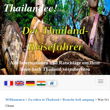
Thailandee!
com
Der Thailand-
Reiseführer
Alle Informationen und Ratschläge um Ihrer
Reise nach Thailand vorzubereiten
Willkommen
>
Zu sehen in Thailand
>
Besuche beiLampang
> Wat Sri
Chum