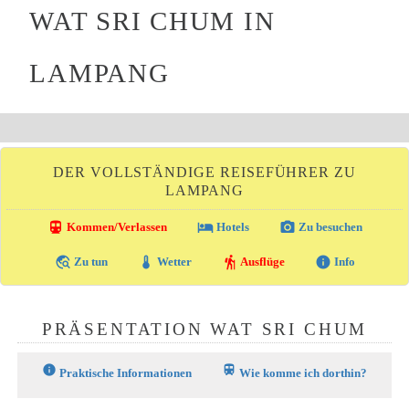
WAT SRI CHUM IN
LAMPANG
DER VOLLSTÄNDIGE REISEFÜHRER ZU
LAMPANG
directions_transit
local_hotel
photo_camera
Kommen/Verlassen
Hotels
Zu besuchen
travel_explore
thermostat
hiking
info
Zu tun
Wetter
Ausflüge
Info
PRÄSENTATION WAT SRI CHUM
info
train
Praktische Informationen
Wie komme ich dorthin?