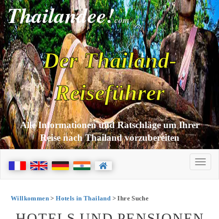
Thailandee!
com
Der Thailand-
Reiseführer
Alle Informationen und Ratschläge um Ihrer
Reise nach Thailand vorzubereiten
Willkommen
>
Hotels in Thailand
> Ihre Suche
HOTELS UND PENSIONEN