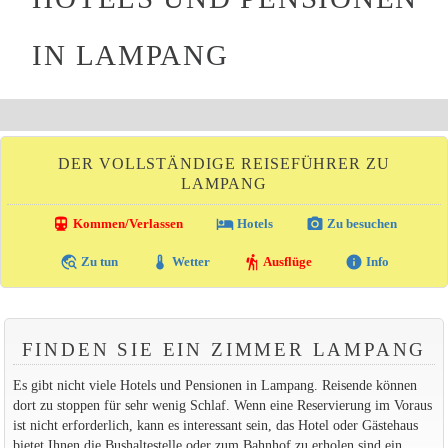
IN LAMPANG
DER VOLLSTÄNDIGE REISEFÜHRER ZU
LAMPANG
directions_transit
local_hotel
photo_camera
Kommen/Verlassen
Hotels
Zu besuchen
travel_explore
thermostat
hiking
info
Zu tun
Wetter
Ausflüge
Info
FINDEN SIE EIN ZIMMER LAMPANG
Es gibt nicht viele Hotels und Pensionen in Lampang. Reisende können
dort zu stoppen für sehr wenig Schlaf. Wenn eine Reservierung im Voraus
ist nicht erforderlich, kann es interessant sein, das Hotel oder Gästehaus
bietet Ihnen die Bushaltestelle oder zum Bahnhof zu erholen sind ein