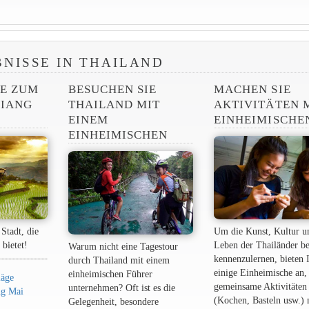
BNISSE IN THAILAND
SE ZUM
BESUCHEN SIE
MACHEN SIE
HIANG
THAILAND MIT
AKTIVITÄTEN 
EINEM
EINHEIMISCHE
EINHEIMISCHEN
Stadt, die
Um die Kunst, Kultur u
 bietet!
Leben der Thailänder be
Warum nicht eine Tagestour
kennenzulernen, bieten 
durch Thailand mit einem
einige Einheimische an,
einheimischen Führer
läge
gemeinsame Aktivitäten
unternehmen? Oft ist es die
ang Mai
(Kochen, Basteln usw.) 
Gelegenheit, besondere