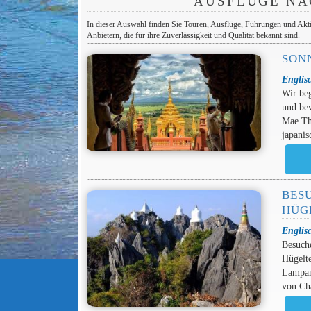
AUSFLÜGE N
In dieser Auswahl finden Sie Touren, Ausflüge, Führungen und Aktiv
Anbietern, die für ihre Zuverlässigkeit und Qualität bekannt sind.
SON
Englis
Wir be
und be
Mae Tha
japani
BES
HÜG
Englis
Besuch
Hügelte
Lampan
von Ch