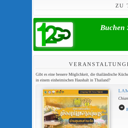
ZU 
Buchen 
VERANSTALTUNGE
Gibt es eine bessere Möglichkeit, die thailändische Küc
in einem einheimischen Haushalt in Thailand?
LAM
Chiang
arrow_circle_right