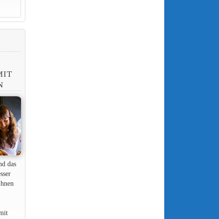
MIT
N
nd das
sser
Ihnen
mit