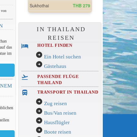
e von
N
IN THAILAND
REISEN
chan
hotel
HOTEL FINDEN
auf das
atue im
arrow_circle_right
Ein Hotel suchen
arrow_circle_right
Gästehaus
flight_takeoff
PASSENDE FLÜGE
THAILAND
INEM
directions_bus_filled
TRANSPORT IN THAILAND
arrow_circle_right
Zug reisen
ublichen
arrow_circle_right
Bus/Van reisen
arrow_circle_right
ellen
Hausflügler
arrow_circle_right
Boote reisen