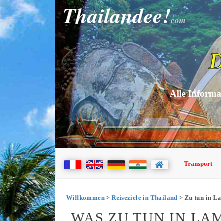
Thailandee!
com
D
Alle Informa
Transport
Willkommen
>
Reiseziele in Thailand
> Zu tun in 
WAS ZU TUN IN LA