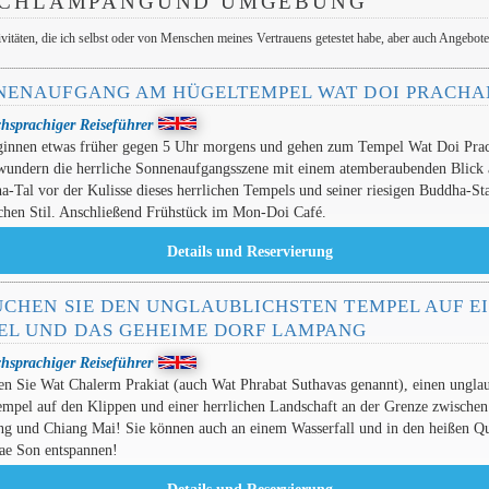
ACHLAMPANGUND UMGEBUNG
itäten, die ich selbst oder von Menschen meines Vertrauens getestet habe, aber auch Angebot
NENAUFGANG AM HÜGELTEMPEL WAT DOI PRACHA
chsprachiger Reiseführer
ginnen etwas früher gegen 5 Uhr morgens und gehen zum Tempel Wat Doi Pra
wundern die herrliche Sonnenaufgangsszene mit einem atemberaubenden Blick 
-Tal vor der Kulisse dieses herrlichen Tempels und seiner riesigen Buddha-St
schen Stil. Anschließend Frühstück im Mon-Doi Café.
UCHEN SIE DEN UNGLAUBLICHSTEN TEMPEL AUF E
EL UND DAS GEHEIME DORF LAMPANG
chsprachiger Reiseführer
en Sie Wat Chalerm Prakiat (auch Wat Phrabat Suthavas genannt), einen ungla
mpel auf den Klippen und einer herrlichen Landschaft an der Grenze zwischen
g und Chiang Mai! Sie können auch an einem Wasserfall und in den heißen Qu
ae Son entspannen!