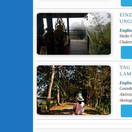
EIN
UNG
Englis
Heiße Q
Chalerm
TAG
LAM
Englis
Genieß
Aktivit
ökologi