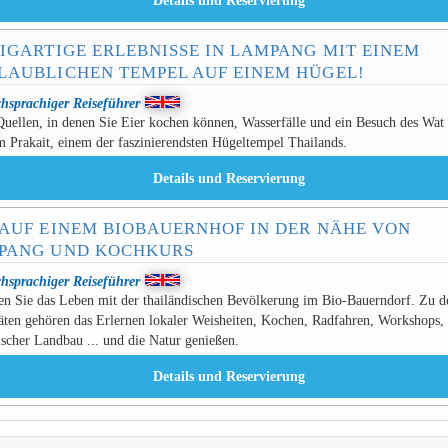
ZIGARTIGE ERLEBNISSE IN LAMPANG MIT EINEM
LAUBLICHEN TEMPEL AUF EINEM HÜGEL!
chsprachiger Reiseführer
uellen, in denen Sie Eier kochen können, Wasserfälle und ein Besuch des Wat
 Prakait, einem der faszinierendsten Hügeltempel Thailands.
 AUF EINEM BIOBAUERNHOF IN DER NÄHE VON
PANG UND KOCHKURS
chsprachiger Reiseführer
en Sie das Leben mit der thailändischen Bevölkerung im Bio-Bauerndorf. Zu d
äten gehören das Erlernen lokaler Weisheiten, Kochen, Radfahren, Workshops,
scher Landbau ... und die Natur genießen.