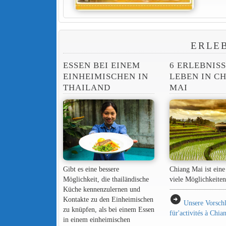
ERLE
ESSEN BEI EINEM
6 ERLEBNIS
EINHEIMISCHEN IN
LEBEN IN C
THAILAND
MAI
Gibt es eine bessere
Chiang Mai ist eine 
Möglichkeit, die thailändische
viele Möglichkeiten
Küche kennenzulernen und
arrow_circle_right
Kontakte zu den Einheimischen
Unsere Vorsch
zu knüpfen, als bei einem Essen
für'activités à Chi
in einem einheimischen