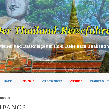
er Thailand-Reiseführ
tionen und Ratschläge um Ihrer Reise nach Thailand 
Hotels
Reiseziele
Zu besichtigen
Ausflüge
Praktische I
Lampang
MPANG?