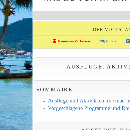
DER VOLLSTÄ
directions_transit
local_hotel
photo_came
Kommen/Verlassen
Hotels
AUSFLÜGE, AKTIV
SOMMAIRE
Ausflüge und Aktivitäten, die man
Vorgeschlagene Programme und Ro