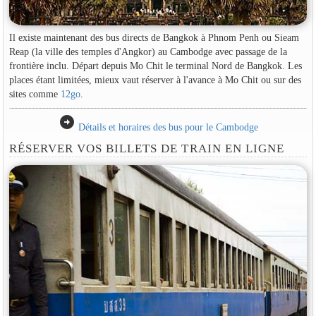
Il existe maintenant des bus directs de Bangkok à Phnom Penh ou Sieam
Reap (la ville des temples d'Angkor) au Cambodge avec passage de la
frontière inclu. Départ depuis Mo Chit le terminal Nord de Bangkok. Les
places étant limitées, mieux vaut réserver à l'avance à Mo Chit ou sur des
sites comme
12go
.
arrow_circle_right
Détails et horaires des bus pour le Cambodge
RÉSERVER VOS BILLETS DE TRAIN EN LIGNE