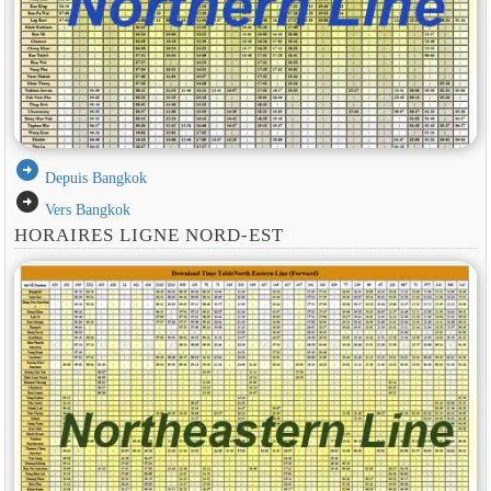
arrow_circle_right
Depuis Bangkok
arrow_circle_right
Vers Bangkok
HORAIRES LIGNE NORD-EST