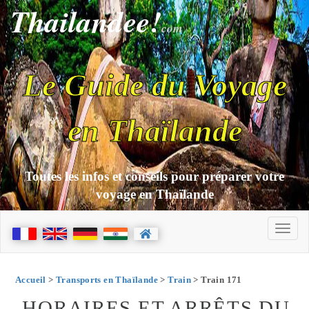
Thailandee!
com
Le Guide du Voyage
en Thaïlande
Toutes les infos et conseils pour préparer votre
voyage en Thaïlande
Accueil
>
Transports en Thaïlande
>
Train
> Train 171
HORAIRES ET ARRÊTS DU