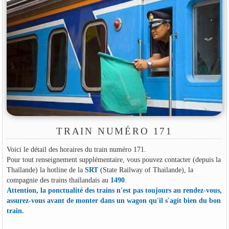
TRAIN NUMÉRO 171
Voici le détail des horaires du train numéro 171.
Pour tout renseignement supplémentaire, vous pouvez contacter (depuis la
Thaïlande) la hotline de la
SRT
(State Railway of Thailande), la
compagnie des trains thaïlandais au
1490
.
Attention, la ponctualité des trains n'est pas toujours au rendez-vous,
assurez-vous avant de monter dans un wagon qu'il s'agit bien du bon
train.