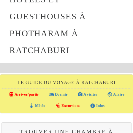
GUESTHOUSES À
PHOTHARAM À
RATCHABURI
LE GUIDE DU VOYAGE À RATCHABURI
directions_transit
local_hotel
photo_camera
travel_explore
Arriver/partir
Dormir
A visiter
A faire
thermostat
hiking
info
Météo
Excursions
Infos
TROUVER UNE CHAMBRE À