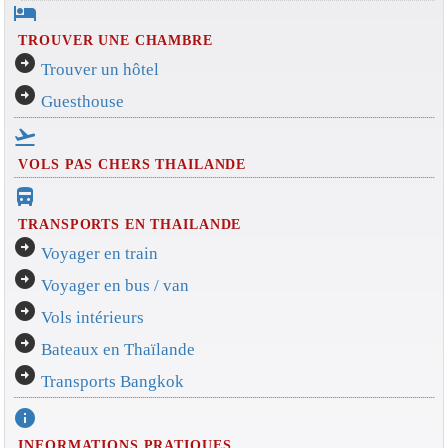
hotel
TROUVER UNE CHAMBRE
arrow_circle_right
Trouver un hôtel
arrow_circle_right
Guesthouse
flight_takeoff
VOLS PAS CHERS THAILANDE
directions_bus_filled
TRANSPORTS EN THAILANDE
arrow_circle_right
Voyager en train
arrow_circle_right
Voyager en bus / van
arrow_circle_right
Vols intérieurs
arrow_circle_right
Bateaux en Thaïlande
arrow_circle_right
Transports Bangkok
info
INFORMATIONS PRATIQUES