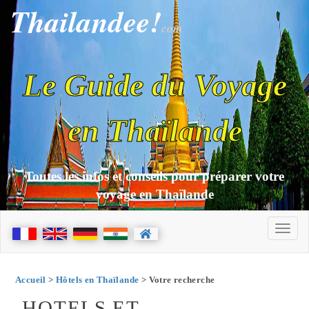
Thailandee!
com
Le Guide du Voyage
en Thaïlande
Toutes les infos et conseils pour préparer votre
voyage en Thaïlande
Accueil
>
Hôtels en Thaïlande
> Votre recherche
HOTELS ET