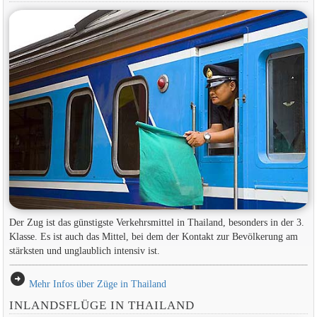
Der Zug ist das günstigste Verkehrsmittel in Thailand, besonders in der 3.
Klasse. Es ist auch das Mittel, bei dem der Kontakt zur Bevölkerung am
stärksten und unglaublich intensiv ist.
arrow_circle_right
Mehr Infos über Züge in Thailand
INLANDSFLÜGE IN THAILAND