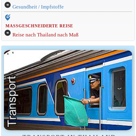
arrow_circle_right
Gesundheit / Impfstoffe
edit_location_alt
MASSGESCHNEIDERTE REISE
arrow_circle_right
Reise nach Thailand nach Maß