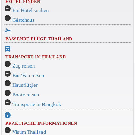
HOTEL FINDEN
arrow_circle_right
Ein Hotel suchen
arrow_circle_right
Gästehaus
flight_takeoff
PASSENDE FLÜGE THAILAND
directions_bus_filled
TRANSPORT IN THAILAND
arrow_circle_right
Zug reisen
arrow_circle_right
Bus/Van reisen
arrow_circle_right
Hausflügler
arrow_circle_right
Boote reisen
arrow_circle_right
Transporte in Bangkok
info
PRAKTISCHE INFORMATIONEN
arrow_circle_right
Visum Thailand