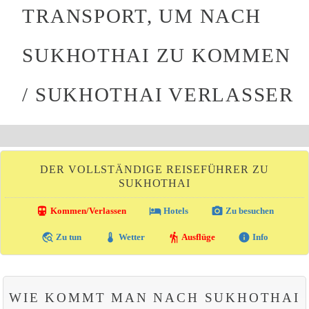
TRANSPORT, UM NACH
SUKHOTHAI ZU KOMMEN
/ SUKHOTHAI VERLASSER
DER VOLLSTÄNDIGE REISEFÜHRER ZU
SUKHOTHAI
directions_transit
local_hotel
photo_camera
Kommen/Verlassen
Hotels
Zu besuchen
travel_explore
thermostat
hiking
info
Zu tun
Wetter
Ausflüge
Info
WIE KOMMT MAN NACH SUKHOTHAI