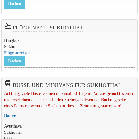
Buchen
flight_takeoff
FLÜGE NACH SUKHOTHAI
Bangkok
Sukhothai
Flüge anzeigen
Buchen
directions_bus_filled
BUSSE UND MINIVANS FÜR SUKHOTHAI
Achtung, viele Busse können maximal 30 Tage im Voraus gebucht werden
und erscheinen daher nicht in den Suchergebnissen der Buchungsseite
eines Partners, wenn die Suche vor diesem Zeitraum gestartet wird.
Dauer
Ayutthaya
Sukhothai
6:00