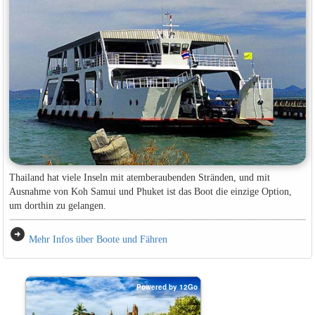
Thailand hat viele Inseln mit atemberaubenden Stränden, und mit
Ausnahme von Koh Samui und Phuket ist das Boot die einzige Option,
um dorthin zu gelangen.
arrow_circle_right
Mehr Infos über Boote und Fähren