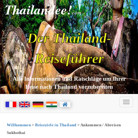
Thailandee!
com
Der Thailand-
Reiseführer
Alle Informationen und Ratschläge um Ihrer
Reise nach Thailand vorzubereiten
Willkommen
>
Reiseziele in Thailand
> Ankommen / Abreisen
Sukhothai