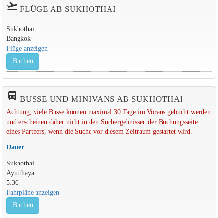
flight_takeoff
FLÜGE AB SUKHOTHAI
Sukhothai
Bangkok
Flüge anzeigen
Buchen
directions_bus_filled
BUSSE UND MINIVANS AB SUKHOTHAI
Achtung, viele Busse können maximal 30 Tage im Voraus gebucht werden
und erscheinen daher nicht in den Suchergebnissen der Buchungsseite
eines Partners, wenn die Suche vor diesem Zeitraum gestartet wird.
Dauer
Sukhothai
Ayutthaya
5:30
Fahrpläne anzeigen
Buchen