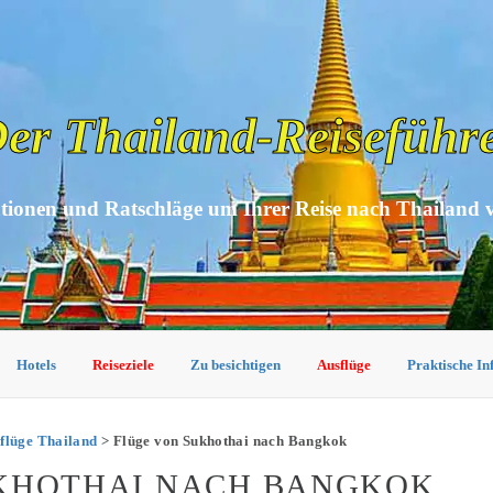
er Thailand-Reiseführ
tionen und Ratschläge um Ihrer Reise nach Thailand 
Hotels
Reiseziele
Zu besichtigen
Ausflüge
Praktische I
flüge Thailand
> Flüge von Sukhothai nach Bangkok
UKHOTHAI NACH BANGKOK