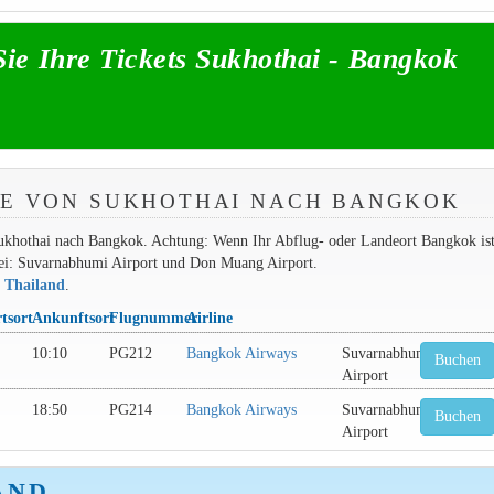
ie Ihre Tickets Sukhothai - Bangkok
GE VON SUKHOTHAI NACH BANGKOK
Sukhothai nach Bangkok. Achtung: Wenn Ihr Abflug- oder Landeort Bangkok ist
wei: Suvarnabhumi Airport und Don Muang Airport.
n Thailand
.
tsort
Ankunftsort
Flugnummer
Airline
10:10
PG212
Bangkok Airways
Suvarnabhumi
Buchen
Airport
18:50
PG214
Bangkok Airways
Suvarnabhumi
Buchen
Airport
AND