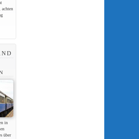
t
 achten
ng
AND
N
en in
nen
es über