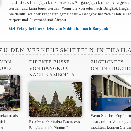
meist ist das Handgepäck inklusive, das Aufgabegepäck muss extra gebuch
werden und kann teuer werden. Wenn Sie von oder nach Bangkok fliegen,
Sie darauf, welcher Flughafen gemeint ist – Bangkok hat zwei: Don Mua
Airport und Suvarnabhumi Airport.
Viel Erfolg bei Ihrer Reise von Sukhothai nach Bangkok !
ZU DEN VERKEHRSMITTELN IN THAIL
 VON
DIREKTE BUSSE
ZUGTICKETS
ROAD
VON BANGKOK
ONLINE BUCHE
NACH KAMBODJA
bekannt als
Wenn Sie Ihre Zugfahrt
rtel
Thailand im Voraus pla
Es gibt auch direkte Busse von
he
möchten, können Sie di
Bangkok nach Phnom Penh