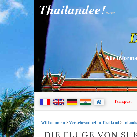
Thailandee!
com
D
Alle Informa
Transport
Willkommen
>
Verkehrsmittel in Thailand
>
Inlands
DIE FLÜGE VON S