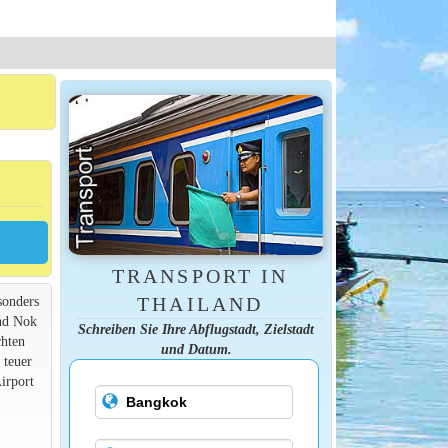
TRANSPORT IN
sonders
THAILAND
und Nok
Schreiben Sie Ihre Abflugstadt, Zielstadt
chten
und Datum.
 teuer
irport