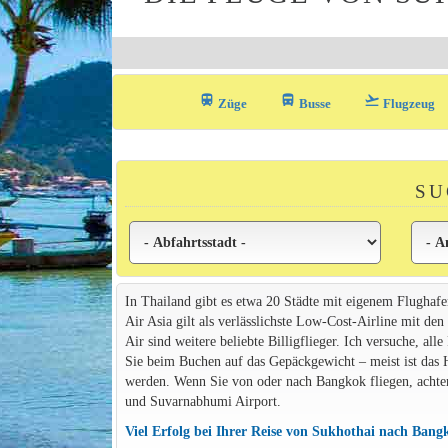
train
directions_bus_filled
flight_takeoff
Züge
Busse
Flugzeug
SU
In Thailand gibt es etwa 20 Städte mit eigenem Flughafen
Air Asia gilt als verlässlichste Low-Cost-Airline mit d
Air sind weitere beliebte Billigflieger. Ich versuche, al
Sie beim Buchen auf das Gepäckgewicht – meist ist das
werden. Wenn Sie von oder nach Bangkok fliegen, achte
und Suvarnabhumi Airport.
Viel Erfolg bei Ihrer Reise von Sukhothai nach Bang