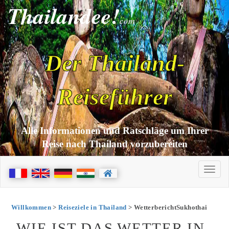
Thailandee!
com
Der Thailand-
Reiseführer
Alle Informationen und Ratschläge um Ihrer
Reise nach Thailand vorzubereiten
Willkommen
>
Reiseziele in Thailand
> WetterberichtSukhothai
WIE IST DAS WETTER IN