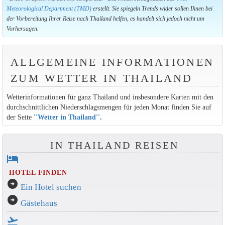
Meteorological Department (TMD)
erstellt. Sie spiegeln Trends wider sollen Ihnen bei
der Vorbereitung Ihrer Reise nach Thailand helfen, es handelt sich jedoch nicht um
Vorhersagen.
ALLGEMEINE INFORMATIONEN
ZUM WETTER IN THAILAND
Wetterinformationen für ganz Thailand und insbesondere Karten mit den
durchschnittlichen Niederschlagsmengen für jeden Monat finden Sie auf
der Seite
''Wetter in Thailand''
.
IN THAILAND REISEN
hotel
HOTEL FINDEN
arrow_circle_right
Ein Hotel suchen
arrow_circle_right
Gästehaus
flight_takeoff