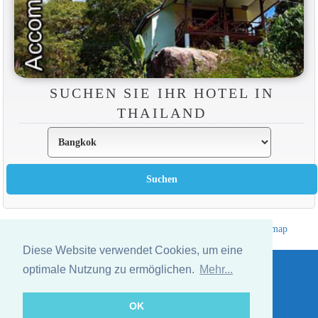
SUCHEN SIE IHR HOTEL IN
THAILAND
Hotelverzeichnis Thailand
|
Gehe nach Thailand
|
Um
|
Sitemap
Website © Thailandee.com - 2026
Diese Website verwendet Cookies, um eine
optimale Nutzung zu ermöglichen.
Mehr...
OK