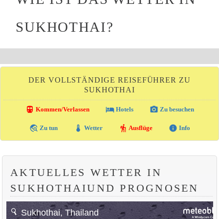
SUKHOTHAI?
DER VOLLSTÄNDIGE REISEFÜHRER ZU
SUKHOTHAI
directions_transit
local_hotel
photo_camera
Kommen/Verlassen
Hotels
Zu besuchen
travel_explore
thermostat
hiking
info
Zu tun
Wetter
Ausflüge
Info
AKTUELLES WETTER IN
SUKHOTHAIUND PROGNOSEN