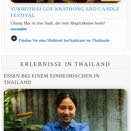
SUKHOTHAI LOY KRATHONG AND CANDLE
FESTIVAL
Chiang Mai ist eine Stadt, die viele Möglichkeiten bietet!
novembre
arrow_circle_right
Finden Sie eine Mahlzeit bei'habitant en Thaïlande
ERLEBNISSE IN THAILAND
ESSEN BEI EINEM EINHEIMISCHEN IN
THAILAND