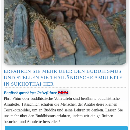
ERFAHREN SIE MEHR ÜBER DEN BUDDHISMUS
UND STELLEN SIE THAILÄNDISCHE AMULETTE
IN SUKHOTHAI HER
Englischsprachiger Reiseführer
Phra Phim oder buddhistische Votivtafeln sind berühmte buddhistische
Amulette. Tatsächlich schufen die Menschen der Antike diese kleinen
Terrakottabilder, um an Buddha und seine Lehren zu denken. Lassen Sie
uns mehr über den Buddhismus erfahren, indem wir einige Ruinen
besuchen und Amulette herstellen!