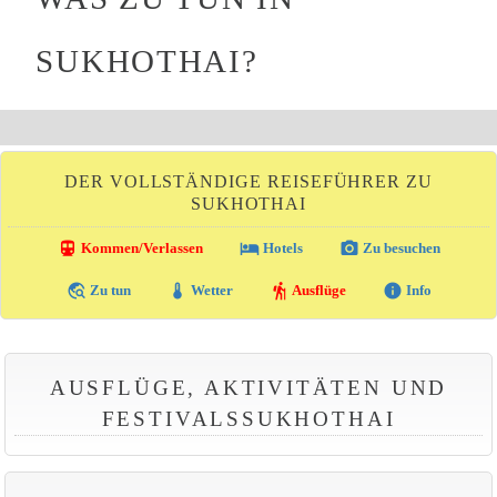
SUKHOTHAI?
DER VOLLSTÄNDIGE REISEFÜHRER ZU
SUKHOTHAI
directions_transit
local_hotel
photo_camera
Kommen/Verlassen
Hotels
Zu besuchen
travel_explore
thermostat
hiking
info
Zu tun
Wetter
Ausflüge
Info
AUSFLÜGE, AKTIVITÄTEN UND
FESTIVALSSUKHOTHAI