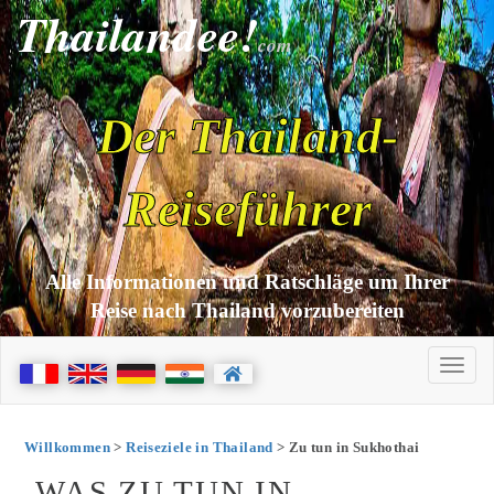
Thailandee!
com
Der Thailand-
Reiseführer
Alle Informationen und Ratschläge um Ihrer
Reise nach Thailand vorzubereiten
Willkommen
>
Reiseziele in Thailand
> Zu tun in Sukhothai
WAS ZU TUN IN