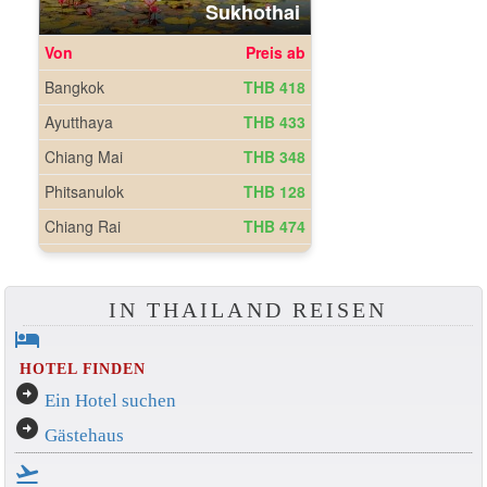
IN THAILAND REISEN
hotel
HOTEL FINDEN
arrow_circle_right
Ein Hotel suchen
arrow_circle_right
Gästehaus
flight_takeoff