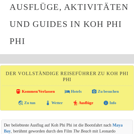
AUSFLÜGE, AKTIVITÄTEN
UND GUIDES IN KOH PHI
PHI
DER VOLLSTÄNDIGE REISEFÜHRER ZU KOH PHI
PHI
directions_transit
local_hotel
photo_camera
Kommen/Verlassen
Hotels
Zu besuchen
travel_explore
thermostat
hiking
info
Zu tun
Wetter
Ausflüge
Info
Der beliebteste Ausflug auf Koh Phi Phi ist die Bootsfahrt nach
Maya
Bay
, berühmt geworden durch den Film
The Beach
mit Leonardo