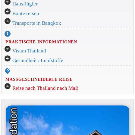
arrow_circle_right
Hausflügler
arrow_circle_right
Boote reisen
arrow_circle_right
Transporte in Bangkok
info
PRAKTISCHE INFORMATIONEN
arrow_circle_right
Visum Thailand
arrow_circle_right
Gesundheit / Impfstoffe
edit_location_alt
MASSGESCHNEIDERTE REISE
arrow_circle_right
Reise nach Thailand nach Maß