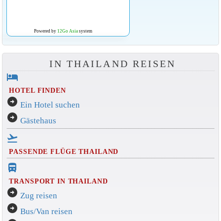
Powered by
12Go Asia
system
IN THAILAND REISEN
hotel
HOTEL FINDEN
arrow_circle_right
Ein Hotel suchen
arrow_circle_right
Gästehaus
flight_takeoff
PASSENDE FLÜGE THAILAND
directions_bus_filled
TRANSPORT IN THAILAND
arrow_circle_right
Zug reisen
arrow_circle_right
Bus/Van reisen