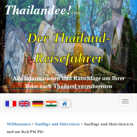
Thailandee!
com
Der Thailand-
Reiseführer
Alle Informationen und Ratschläge um Ihrer
Reise nach Thailand vorzubereiten
Willkommen
>
Ausflüge und Aktivitäten
> Ausflüge und Aktivitäten in
und um Koh Phi Phi