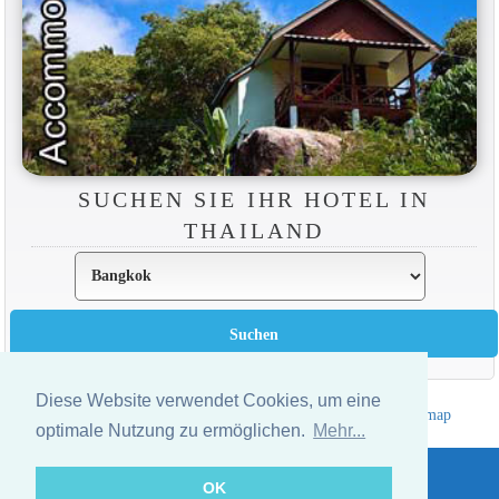
SUCHEN SIE IHR HOTEL IN
THAILAND
Diese Website verwendet Cookies, um eine
Hotelverzeichnis Thailand
|
Gehe nach Thailand
|
Um
|
Sitemap
optimale Nutzung zu ermöglichen.
Mehr...
Website © Thailandee.com - 2026
OK