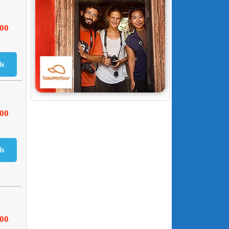
000
500
000