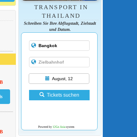
TRANSPORT IN
THAILAND
Schreiben Sie Ihre Abflugstadt, Zielstadt
und Datum.
August, 12
HB
Tickets suchen
Powered by
12Go Asia
system
HB