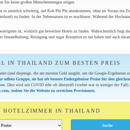
wenn Sie keine großen Menschenmengen mögen.
st es ziemlich schwierig, auf Koh Phi Phi anzukommen, ohne im Voraus ein Z
erkunft zu finden. In der Nebensaison ist es machbarer. Während der Hochsais
ierigsten ist, wirklich gut bewertete Hotels zu finden. Wahrscheinlich liegt da
der Instandhaltung, Reinigung und sogar Rezeption zu tun haben und auch daran
EL IN THAILAND ZUM BESTEN PREIS
seite (und diejenige, die am meisten Geld ausgibt, um die Google-Ergebnisse z
ur selben Gruppe, sie hat oft bessere Endergebnisse Preise für den gleiche
com
. Dies wird seit COVID sehr oft überprüft (vorher war es weniger der Fall).
.com, indem Sie die Website zu erreichen Provisionen.
IN HOTELZIMMER IN THAILAND