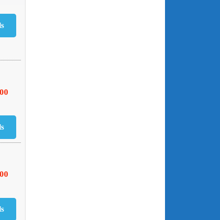
500
000