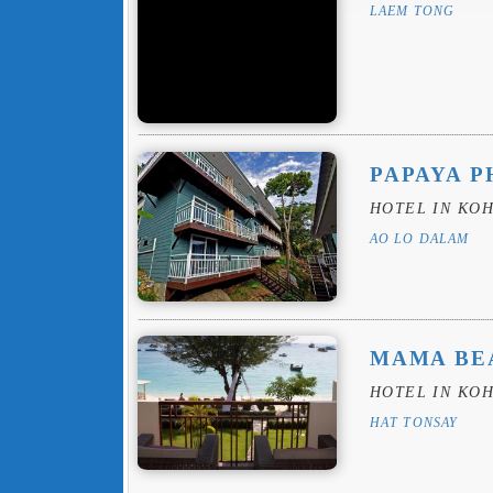
LAEM TONG
PAPAYA P
HOTEL IN KOH
AO LO DALAM
MAMA BE
HOTEL IN KOH
HAT TONSAY