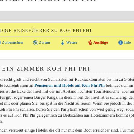
IGE REISEFÜHRER ZU KOH PHI PHI
ra
travel_explore
thermostat
hiking
info
Zu besuchen
Zu tun
Wetter
Ausflüge
Info
 EIN ZIMMER KOH PHI PHI
 recht groß und reicht von Schlafsälen für Rucksacktouristen bis hin zu 5-Ste
ste Konzentration an
Pensionen und Hotels auf Koh Phi Phi
befindet sich im
 ist die Ecke der Insel mit der mit Abstand höchsten Touristendichte, aber au
(es gibt sogar einen Burger King). In diesem Teil der Insel ist es schwierig, 
l mit oder planen Sie, bis spät in die Nacht zu feiern. Wenn Sie jedoch in der
Koh Phi Phi schlafen, hören Sie den Partylärm schon von weit genug weg, sodas
 dass es auf Koh Phi Phi gelegentlich zu Diebstählen aus Hotelzimmern kommt (o
n.
den verstreut einige Hotels, die oft nur mit dem Boot erreichbar sind. Für mich