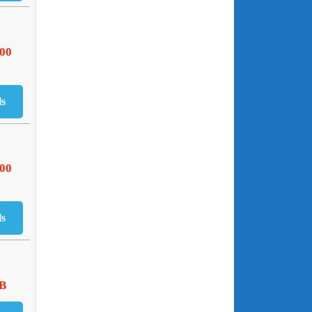
500
000
HB