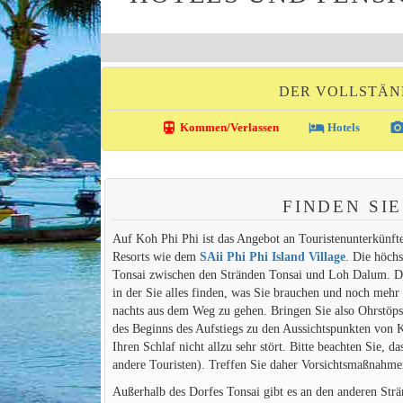
DER VOLLSTÄND
directions_transit
local_hotel
photo_came
Kommen/Verlassen
Hotels
FINDEN SIE
Auf Koh Phi Phi ist das Angebot an Touristenunterkünften
Resorts wie dem
SAii Phi Phi Island Village
. Die höch
Tonsai zwischen den Stränden Tonsai und Loh Dalum. Dies
in der Sie alles finden, was Sie brauchen und noch mehr 
nachts aus dem Weg zu gehen. Bringen Sie also Ohrstöpse
des Beginns des Aufstiegs zu den Aussichtspunkten von 
Ihren Schlaf nicht allzu sehr stört. Bitte beachten Sie,
andere Touristen). Treffen Sie daher Vorsichtsmaßnahme
Außerhalb des Dorfes Tonsai gibt es an den anderen Strän