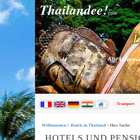
Thailandee!
com
D
Alle Informa
Transport
Willkommen
>
Hotels in Thailand
> Ihre Suche
HOTELS UND PENSI