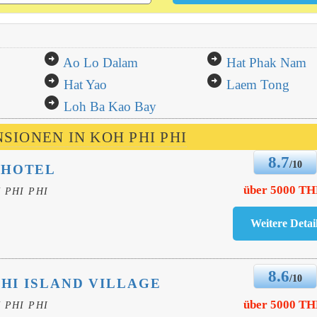
arrow_circle_right
arrow_circle_right
Ao Lo Dalam
Hat Phak Nam
arrow_circle_right
arrow_circle_right
Hat Yao
Laem Tong
arrow_circle_right
Loh Ba Kao Bay
SIONEN IN KOH PHI PHI
8.7
/10
 HOTEL
über 5000 T
 PHI PHI
8.6
/10
 PHI ISLAND VILLAGE
über 5000 T
 PHI PHI