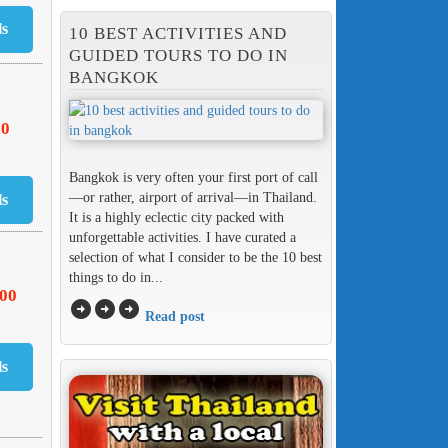
10 BEST ACTIVITIES AND
GUIDED TOURS TO DO IN
BANGKOK
00
Bangkok is very often your first port of call
—or rather, airport of arrival—in Thailand.
It is a highly eclectic city packed with
unforgettable activities. I have curated a
selection of what I consider to be the 10 best
things to do in...
000
arrow_circle_right
arrow_circle_right
arrow_circle_right
Read post