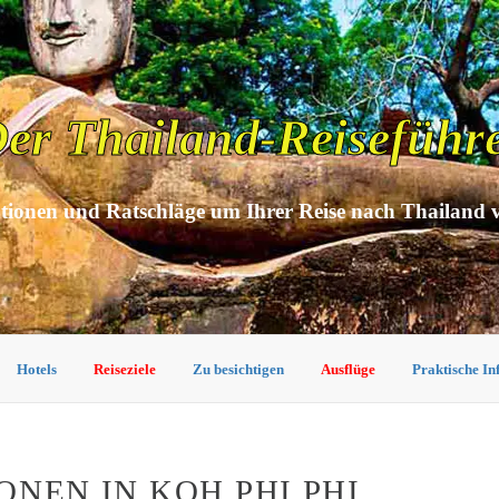
er Thailand-Reiseführ
tionen und Ratschläge um Ihrer Reise nach Thailand 
Hotels
Reiseziele
Zu besichtigen
Ausflüge
Praktische I
ONEN IN KOH PHI PHI