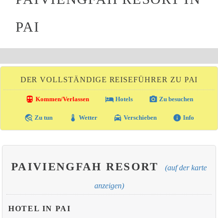
PAI
DER VOLLSTÄNDIGE REISEFÜHRER ZU PAI
directions_transit
local_hotel
photo_camera
Kommen/Verlassen
Hotels
Zu besuchen
travel_explore
thermostat
local_taxi
info
Zu tun
Wetter
Verschieben
Info
PAIVIENGFAH RESORT
(auf der karte
anzeigen)
HOTEL IN PAI