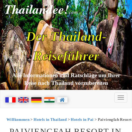
Thailandee!
com
Der Thailand-
Reiseführer
Alle Informationen und Ratschläge um Ihrer
Reise nach Thailand vorzubereiten
Willkommen
>
Hotels in Thailand
>
Hotels in Pai
> Paiviengfah Resort
PAIVIENGFAH RESORT IN