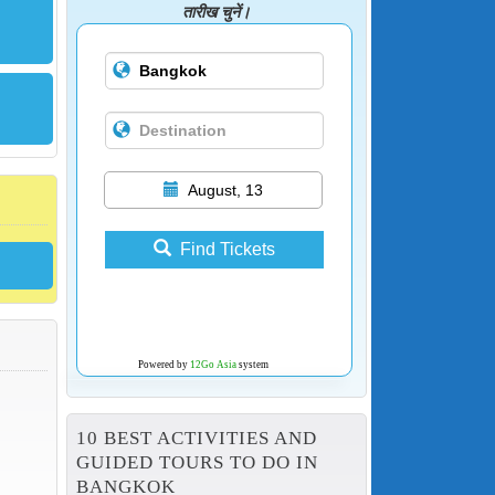
तारीख चुनें।
August, 13
Find Tickets
Powered by
12Go Asia
system
10 BEST ACTIVITIES AND
GUIDED TOURS TO DO IN
BANGKOK