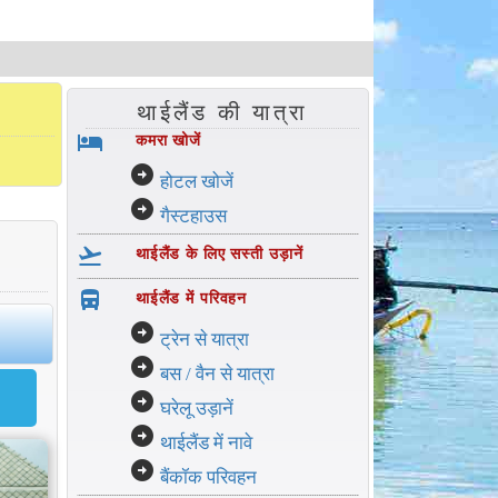
थाईलैंड की यात्रा
hotel
कमरा खोजें
arrow_circle_right
होटल खोजें
arrow_circle_right
गैस्टहाउस
flight_takeoff
थाईलैंड के लिए सस्ती उड़ानें
directions_bus_filled
थाईलैंड में परिवहन
arrow_circle_right
ट्रेन से यात्रा
arrow_circle_right
बस / वैन से यात्रा
arrow_circle_right
घरेलू उड़ानें
arrow_circle_right
थाईलैंड में नावे
arrow_circle_right
बैंकॉक परिवहन