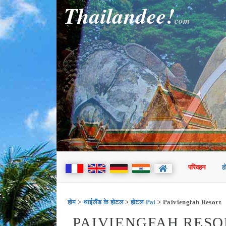
Thailandee!
com
परिवहन
ह
होम
>
थाईलैंड के होटल
>
होटल Pai
> Paiviengfah Resort
PAIVIENGFAH RESORT