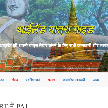
थाईलैंड यात्रा गाइड
थाईलैंड की अपनी यात्रा तैयार करने के लिए सभी जानकारी और सला
ोटल
गंतव्य
दर्शनीय स्थल
भ्रमण
व्यावहारिक जानकारी
उत्सव
 में PAI