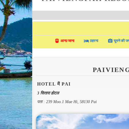
directions_transit
local_hotel
photo_camera
आना/जाना
ठहरना
घूमने की जग
PAIVIEN
HOTEL में PAI
3 सितारा होटल
पता : 239 Moo.1 Mae Hi, 58130 Pai