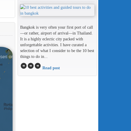
Bangkok is very often your first port of call
—or rather, airport of arrival—in Thailand.
It is a highly eclectic city packed with
unforgettable activities. I have curated a
selection of what I consider to be the 10 best
things to do in...
arrow_circle_right
arrow_circle_right
arrow_circle_right
Read post