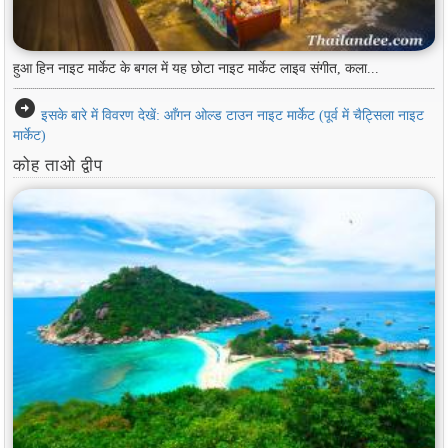
हुआ हिन नाइट मार्केट के बगल में यह छोटा नाइट मार्केट लाइव संगीत, कला...
arrow_circle_right
इसके बारे में विवरण देखें: आँगन ओल्ड टाउन नाइट मार्केट (पूर्व में चैट्सिला नाइट
मार्केट)
कोह ताओ द्वीप