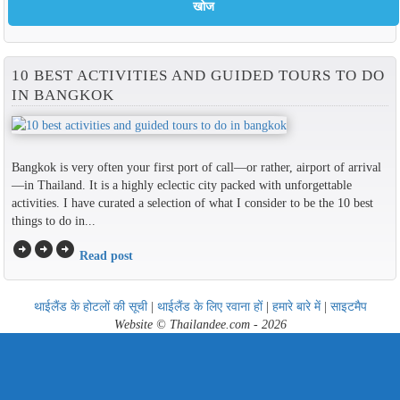
10 BEST ACTIVITIES AND GUIDED TOURS TO DO
IN BANGKOK
Bangkok is very often your first port of call—or rather, airport of arrival
—in Thailand. It is a highly eclectic city packed with unforgettable
activities. I have curated a selection of what I consider to be the 10 best
things to do in...
arrow_circle_right
arrow_circle_right
arrow_circle_right
Read post
थाईलैंड के होटलों की सूची
|
थाईलैंड के लिए रवाना हों
|
हमारे बारे में
|
साइटमैप
Website © Thailandee.com - 2026