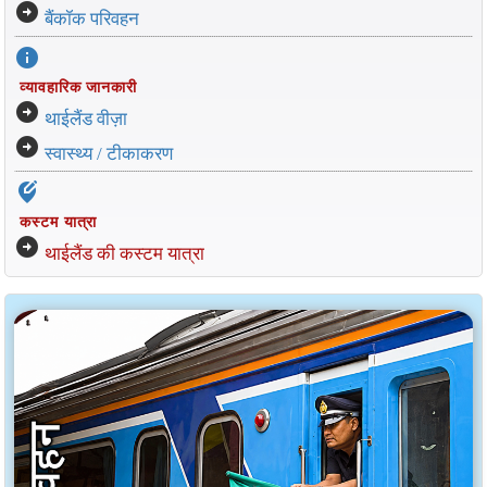
arrow_circle_right
बैंकॉक परिवहन
info
व्यावहारिक जानकारी
arrow_circle_right
थाईलैंड वीज़ा
arrow_circle_right
स्वास्थ्य / टीकाकरण
edit_location_alt
कस्टम यात्रा
arrow_circle_right
थाईलैंड की कस्टम यात्रा