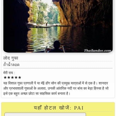
लोद गुफा
ถ้ำน้ำลอด
मेरी राय :
star
star
star
star
star
यह विशाल गुफा प्रणाली पै या मॅई होंग सोन की प्रमुख यात्राओं में से एक है। शानदार
और प्रभावशाली गुफाओं के अलावा, उनकी आंतरिक नदी पर बांस का बेड़ा हिस्सा है जो
इसे एक बहुत अच्छा छोटा सा साहसिक कार्य बनाता है।
यहाँ होटल खोजें: PAI