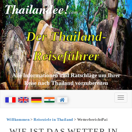
Thailandee!
com
Der Thailand-
Reiseführer
Alle Informationen und Ratschläge um Ihrer
Reise nach Thailand vorzubereiten
Willkommen
>
Reiseziele in Thailand
> WetterberichtPai
WIE IST DAS WETTER IN