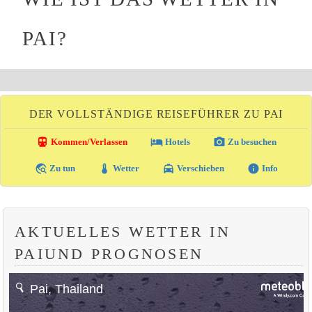
PAI?
DER VOLLSTÄNDIGE REISEFÜHRER ZU PAI
directions_transit
local_hotel
photo_camera
Kommen/Verlassen
Hotels
Zu besuchen
travel_explore
thermostat
local_taxi
info
Zu tun
Wetter
Verschieben
Info
AKTUELLES WETTER IN
PAIUND PROGNOSEN