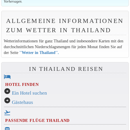
Vorhersagen.
ALLGEMEINE INFORMATIONEN
ZUM WETTER IN THAILAND
Wetterinformationen für ganz Thailand und insbesondere Karten mit den
durchschnittlichen Niederschlagsmengen für jeden Monat finden Sie auf
der Seite
''Wetter in Thailand''
.
IN THAILAND REISEN
hotel
HOTEL FINDEN
arrow_circle_right
Ein Hotel suchen
arrow_circle_right
Gästehaus
flight_takeoff
PASSENDE FLÜGE THAILAND
directions_bus_filled