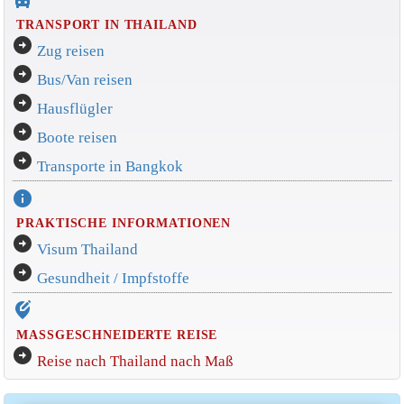
TRANSPORT IN THAILAND
arrow_circle_right
Zug reisen
arrow_circle_right
Bus/Van reisen
arrow_circle_right
Hausflügler
arrow_circle_right
Boote reisen
arrow_circle_right
Transporte in Bangkok
info
PRAKTISCHE INFORMATIONEN
arrow_circle_right
Visum Thailand
arrow_circle_right
Gesundheit / Impfstoffe
edit_location_alt
MASSGESCHNEIDERTE REISE
arrow_circle_right
Reise nach Thailand nach Maß