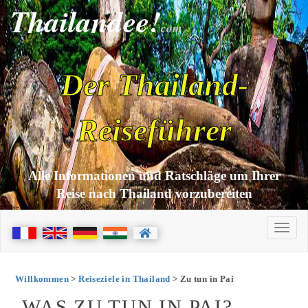
Thailandee!
com
Der Thailand-
Reiseführer
Alle Informationen und Ratschläge um Ihrer
Reise nach Thailand vorzubereiten
Willkommen
>
Reiseziele in Thailand
> Zu tun in Pai
WAS ZU TUN IN PAI?