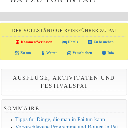
DER VOLLSTÄNDIGE REISEFÜHRER ZU PAI
directions_transit
local_hotel
photo_camera
Kommen/Verlassen
Hotels
Zu besuchen
travel_explore
thermostat
local_taxi
info
Zu tun
Wetter
Verschieben
Info
AUSFLÜGE, AKTIVITÄTEN UND
FESTIVALSPAI
SOMMAIRE
Tipps für Dinge, die man in Pai tun kann
Vorgeschlagene Programme und Routen in Pai