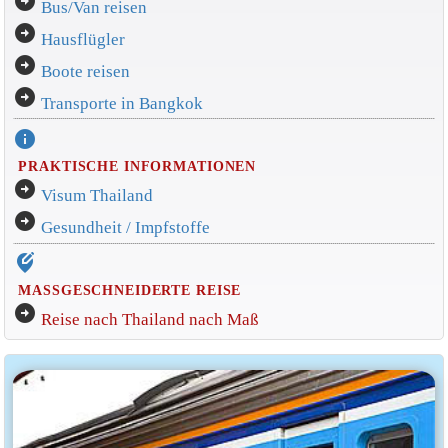
arrow_circle_right
Bus/Van reisen
arrow_circle_right
Hausflügler
arrow_circle_right
Boote reisen
arrow_circle_right
Transporte in Bangkok
info
PRAKTISCHE INFORMATIONEN
arrow_circle_right
Visum Thailand
arrow_circle_right
Gesundheit / Impfstoffe
edit_location_alt
MASSGESCHNEIDERTE REISE
arrow_circle_right
Reise nach Thailand nach Maß