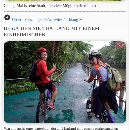
Chiang Mai ist eine Stadt, die viele Möglichkeiten bietet!
arrow_circle_right
Unsere Vorschläge für'activités à Chiang Mai
BESUCHEN SIE THAILAND MIT EINEM
EINHEIMISCHEN
Warum nicht eine Tagestour durch Thailand mit einem einheimischen