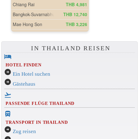
IN THAILAND REISEN
hotel
HOTEL FINDEN
arrow_circle_right
Ein Hotel suchen
arrow_circle_right
Gästehaus
flight_takeoff
PASSENDE FLÜGE THAILAND
directions_bus_filled
TRANSPORT IN THAILAND
arrow_circle_right
Zug reisen