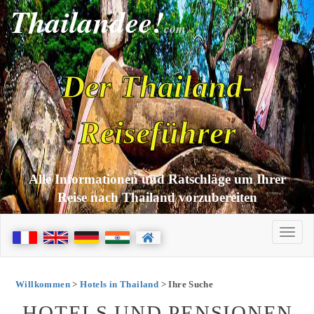
Thailandee!
com
Der Thailand-
Reiseführer
Alle Informationen und Ratschläge um Ihrer
Reise nach Thailand vorzubereiten
Willkommen
>
Hotels in Thailand
> Ihre Suche
HOTELS UND PENSIONEN