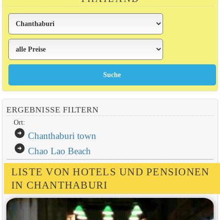
ERGEBNISSE FILTERN
Ort:
arrow_circle_right
Chanthaburi town
arrow_circle_right
Chao Lao Beach
LISTE VON HOTELS UND PENSIONEN
IN CHANTHABURI