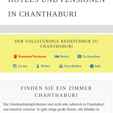
IN CHANTHABURI
DER VOLLSTÄNDIGE REISEFÜHRER ZU
CHANTHABURI
directions_transit
local_hotel
photo_camera
Kommen/Verlassen
Hotels
Zu besuchen
travel_explore
thermostat
local_taxi
info
Zu tun
Wetter
Verschieben
Info
FINDEN SIE EIN ZIMMER
CHANTHABURI
Die Unterkunftsmöglichkeiten sind nicht sehr zahlreich in Chanthaburi
und ziemlich verstreut. Es gibt einige große Hotels, alle Händler in