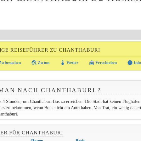
IGE REISEFÜHRER ZU CHANTHABURI
travel_explore
thermostat
local_taxi
info
u besuchen
Zu tun
Wetter
Verschieben
Info
MAN NACH CHANTHABURI ?
 4 Stunden, um Chanthaburi Bus zu erreichen. Die Stadt hat keinen Flughafen
 es zu bekommen, wenn Bous nicht ein Auto haben. Von Trat, ein wenig dauert
anthaburi.
HRER FÜR CHANTHABURI
Dauer
Preis