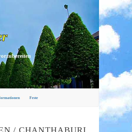
er
vorzubereiten
nformationen
Feste
EN / CHANTHABURI