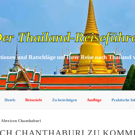
er Thailand-Reiseführ
tionen und Ratschläge um Ihrer Reise nach Thailand 
Hotels
Reiseziele
Zu besichtigen
Ausflüge
Praktische I
 Abreisen Chanthaburi
ACH CHANTHABURI ZU KOMM