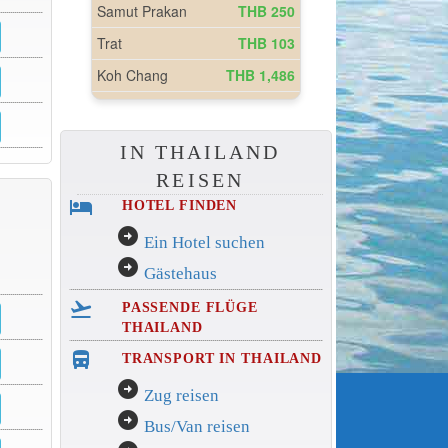
IN THAILAND
REISEN
hotel
HOTEL FINDEN
arrow_circle_right
Ein Hotel suchen
arrow_circle_right
Gästehaus
flight_takeoff
PASSENDE FLÜGE
THAILAND
directions_bus_filled
TRANSPORT IN THAILAND
arrow_circle_right
Zug reisen
arrow_circle_right
Bus/Van reisen