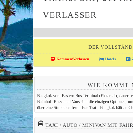
VERLASSER
DER VOLLSTÄND
directions_transit
local_hotel
photo_camera
Kommen/Verlassen
Hotels
Z
WIE KOMMT 
Bangkok vom Eastern Bus Terminal (Ekkamai), dauert es
Bahnhof. Busse und Vans sind die einzigen Optionen, um
über eine Stunde entfernt. Bus Trat - Bangkok hält an Ch
local_taxi
TAXI / AUTO / MINIVAN MIT FA