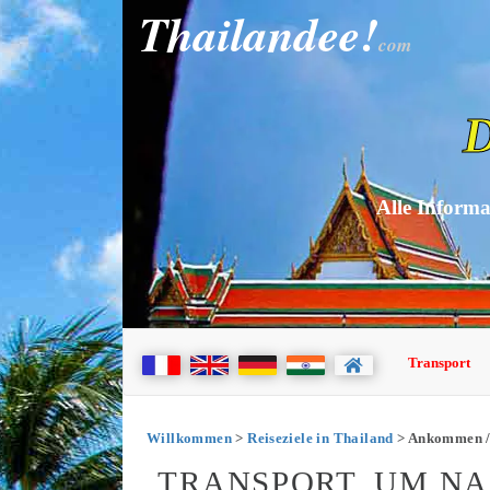
Thailandee!
com
D
Alle Informa
Transport
Willkommen
>
Reiseziele in Thailand
> Ankommen /
TRANSPORT, UM N