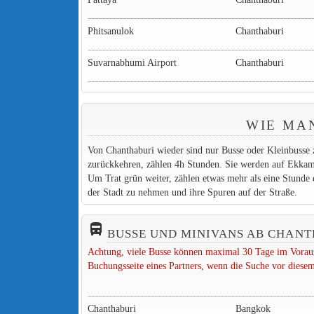
Phitsanulok
Chanthaburi
Suvarnabhumi Airport
Chanthaburi
WIE MA
Von Chanthaburi wieder sind nur Busse oder Kleinbusse
zurückkehren, zählen 4h Stunden. Sie werden auf Ekk
Um Trat grün weiter, zählen etwas mehr als eine Stunde
der Stadt zu nehmen und ihre Spuren auf der Straße.
directions_bus_filled
BUSSE UND MINIVANS AB CHAN
Achtung, viele Busse können maximal 30 Tage im Voraus
Buchungsseite eines Partners, wenn die Suche vor diesem
Chanthaburi
Bangkok