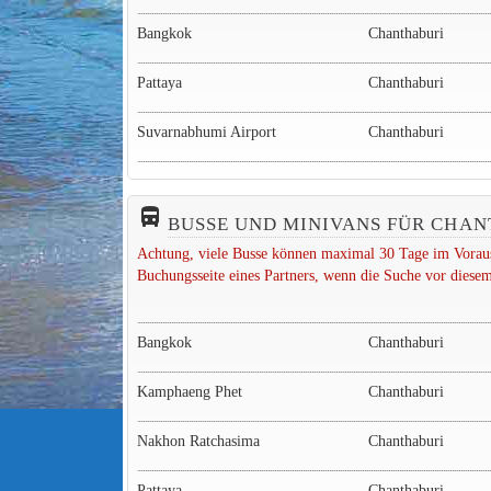
Bangkok
Chanthaburi
Pattaya
Chanthaburi
Suvarnabhumi Airport
Chanthaburi
directions_bus_filled
BUSSE UND MINIVANS FÜR CHA
Achtung, viele Busse können maximal 30 Tage im Voraus
Buchungsseite eines Partners, wenn die Suche vor diesem
Bangkok
Chanthaburi
Kamphaeng Phet
Chanthaburi
Nakhon Ratchasima
Chanthaburi
Pattaya
Chanthaburi