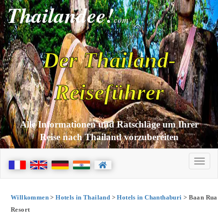
Thailandee!
com
Der Thailand-
Reiseführer
Alle Informationen und Ratschläge um Ihrer
Reise nach Thailand vorzubereiten
Willkommen
>
Hotels in Thailand
>
Hotels in Chanthaburi
> Baan Rua
Resort