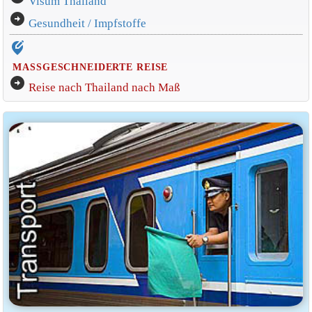
Visum Thailand
arrow_circle_right
Gesundheit / Impfstoffe
edit_location_alt
MASSGESCHNEIDERTE REISE
arrow_circle_right
Reise nach Thailand nach Maß