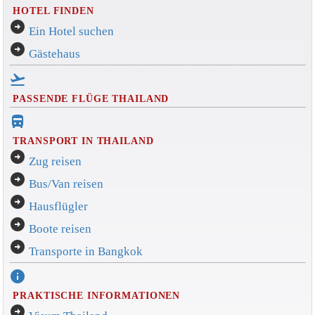
HOTEL FINDEN
arrow_circle_right
Ein Hotel suchen
arrow_circle_right
Gästehaus
flight_takeoff
PASSENDE FLÜGE THAILAND
directions_bus_filled
TRANSPORT IN THAILAND
arrow_circle_right
Zug reisen
arrow_circle_right
Bus/Van reisen
arrow_circle_right
Hausflügler
arrow_circle_right
Boote reisen
arrow_circle_right
Transporte in Bangkok
info
PRAKTISCHE INFORMATIONEN
arrow_circle_right