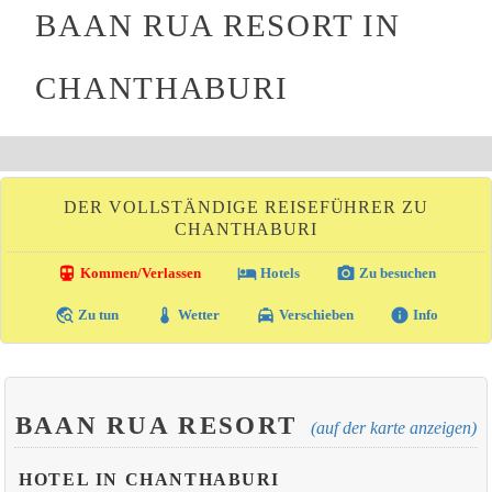
BAAN RUA RESORT IN
CHANTHABURI
DER VOLLSTÄNDIGE REISEFÜHRER ZU
CHANTHABURI
directions_transit
local_hotel
photo_camera
Kommen/Verlassen
Hotels
Zu besuchen
travel_explore
thermostat
local_taxi
info
Zu tun
Wetter
Verschieben
Info
BAAN RUA RESORT
(auf der karte anzeigen)
HOTEL IN CHANTHABURI