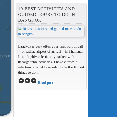
10 BEST ACTIVITIES AND
GUIDED TOURS TO DO IN
BANGKOK
Bangkok is very often your first port of call
—or rather, airport of arrival—in Thailand.
It is a highly eclectic city packed with
unforgettable activities. I have curated a
selection of what I consider to be the 10 best
things to do in...
arrow_circle_right
arrow_circle_right
arrow_circle_right
Read post