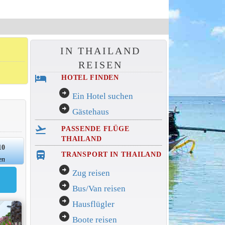
IN THAILAND
REISEN
hotel
HOTEL FINDEN
arrow_circle_right
Ein Hotel suchen
arrow_circle_right
Gästehaus
flight_takeoff
PASSENDE FLÜGE
THAILAND
10
directions_bus_filled
TRANSPORT IN THAILAND
en
arrow_circle_right
Zug reisen
arrow_circle_right
Bus/Van reisen
arrow_circle_right
Hausflügler
arrow_circle_right
Boote reisen