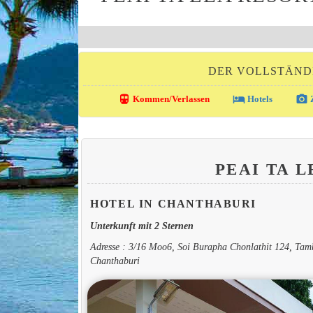
DER VOLLSTÄND
directions_transit
local_hotel
photo_camera
Kommen/Verlassen
Hotels
Z
PEAI TA 
HOTEL IN CHANTHABURI
Unterkunft mit 2 Sternen
Adresse : 3/16 Moo6, Soi Burapha Chonlathit 124, T
Chanthaburi