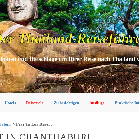
er Thailand-Reiseführ
tionen und Ratschläge um Ihrer Reise nach Thailand 
Hotels
Reiseziele
Zu besichtigen
Ausflüge
Praktische I
haburi
> Peai Ta Lea Resort
RT IN CHANTHABURI