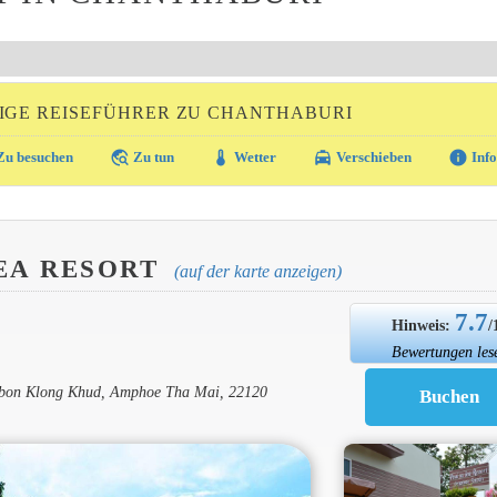
IGE REISEFÜHRER ZU CHANTHABURI
travel_explore
thermostat
local_taxi
info
u besuchen
Zu tun
Wetter
Verschieben
Info
LEA RESORT
(auf der karte anzeigen)
7.7
Hinweis:
/
Bewertungen les
ambon Klong Khud, Amphoe Tha Mai, 22120