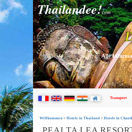
Thailandee!
com
D
Alle Informa
Transport
Willkommen
>
Hotels in Thailand
>
Hotels in Chant
PEAI TA LEA RESO